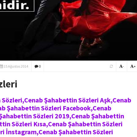
15 Ağustos 2014
0
-
+
leri
 Sözleri,Cenab Şahabettin Sözleri Aşk,Cenab
ab Şahabettin Sözleri Facebook,Cenab
Şahabettin Sözleri 2019,Cenab Şahabettin
tin Sözleri Kısa,Cenab Şahabettin Sözleri
ri İnstagram,Cenab Şahabettin Sözleri