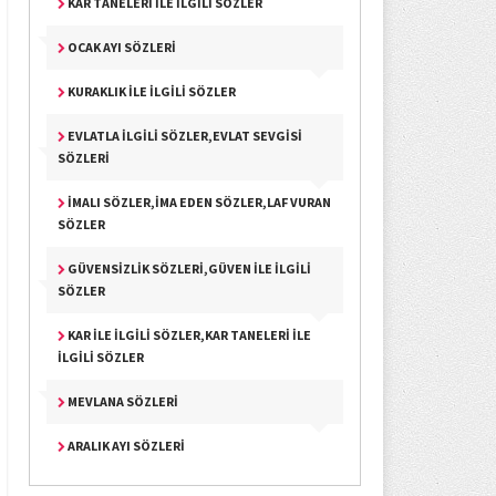
KAR TANELERI İLE İLGILI SÖZLER
OCAK AYI SÖZLERI
KURAKLIK İLE İLGILI SÖZLER
EVLATLA İLGILI SÖZLER,EVLAT SEVGISI
SÖZLERI
İMALI SÖZLER,İMA EDEN SÖZLER,LAF VURAN
SÖZLER
GÜVENSIZLIK SÖZLERI,GÜVEN İLE İLGILI
SÖZLER
KAR İLE İLGILI SÖZLER,KAR TANELERI İLE
İLGILI SÖZLER
MEVLANA SÖZLERI
ARALIK AYI SÖZLERI