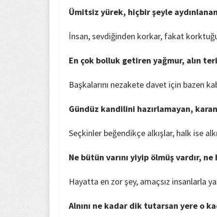
Ümitsiz yürek, hiçbir şeyle aydınlana
İnsan, sevdiğinden korkar, fakat korktu
En çok bolluk getiren yağmur, alın teri
Başkalarını nezakete davet için bazen k
Gündüz kandilini hazırlamayan, karanl
Seçkinler beğendikçe alkışlar, halk ise alk
Ne bütün varını yiyip ölmüş vardır, ne
Hayatta en zor şey, amaçsız insanlarla y
Alnını ne kadar dik tutarsan yere o k