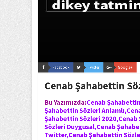
Facebook
Twitter
Google+
Cenab Şahabettin Söz
Bu Yazımızda:
Cenab Şahabettin
Şahabettin Sözleri Anlamlı,Cen
Şahabettin Sözleri 2020,Cenab 
Sözleri Duygusal,Cenab Şahabet
Twitter,Cenab Şahabettin Sözle