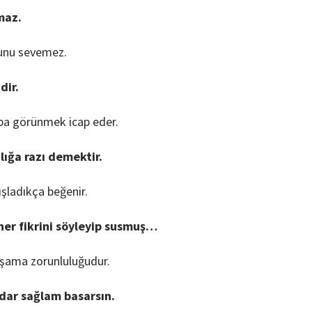
maz.
ğunu sevemez.
dir.
aba görünmek icap eder.
ığa razı demektir.
ışladıkça beğenir.
 her fikrini söyleyip susmuş…
aşama zorunluluğudur.
adar sağlam basarsın.