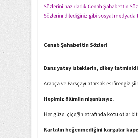
Sözlerini hazırladık.Cenab Şahabettin Sö
Sözlerinı dilediğiniz gibi sosyal medyada
Cenab Şahabettin Sözleri
Dans yatay isteklerin, dikey tatminidi
Arapça ve Farsçayı atarsak esrârengiz şii
Hepimiz ölümün nişanlısıyız.
Her güzel çiçeğin etrafında kötü otlar bit
Kartalın beğenmediğini kargalar kapış