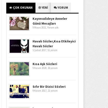
ÇOK OKUNAN
YENİ
YORUM
Kayınvalideye Anneler
Günü Mesajları
9 Mayıs 2021,
Yorum yok
Havalı Sözler,Kısa Etkileyici
Havalı Sözler
5 Şubat 2017,
51 yorum
Kısa Aşk Sözleri
9 Kasım 2020,
26 yorum
Sıfır Bir Dizisi Sözleri
9 Kasım 2017,
21 yorum