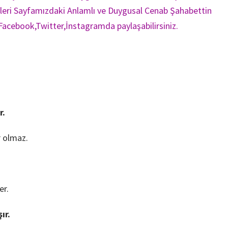
zleri Sayfamızdaki Anlamlı ve Duygusal Cenab Şahabettin
 Facebook,Twitter,İnstagramda paylaşabilirsiniz.
r.
r olmaz.
er.
ır.