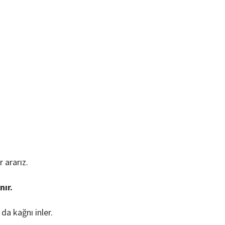
 ararız.
nır.
da kağnı inler.