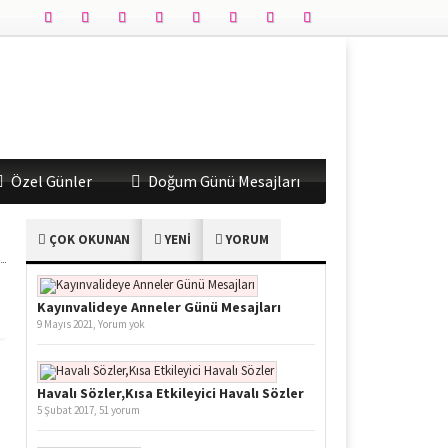
Özel Günler
Doğum Günü Mesajları
ÇOK OKUNAN
YENİ
YORUM
Kayınvalideye Anneler Günü Mesajları
9 Mayıs 2021,
Yorum yok
Havalı Sözler,Kısa Etkileyici Havalı Sözler
5 Şubat 2017,
51 yorum