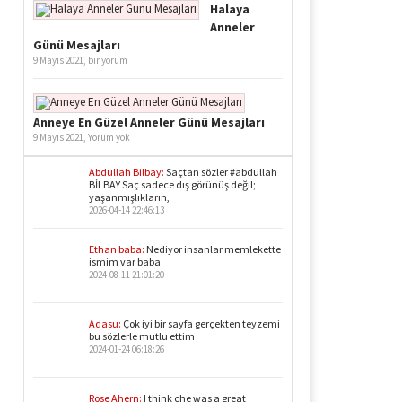
Halaya
Anneler
Günü Mesajları
9 Mayıs 2021,
bir yorum
Anneye En Güzel Anneler Günü Mesajları
9 Mayıs 2021,
Yorum yok
Abdullah Bilbay:
Saçtan sözler #abdullah
BİLBAY Saç sadece dış görünüş değil;
yaşanmışlıkların,
2026-04-14 22:46:13
Ethan baba:
Nediyor insanlar memlekette
ismim var baba
2024-08-11 21:01:20
Adasu:
Çok iyi bir sayfa gerçekten teyzemi
bu sözlerle mutlu ettim
2024-01-24 06:18:26
Rose Ahern:
I think che was a great