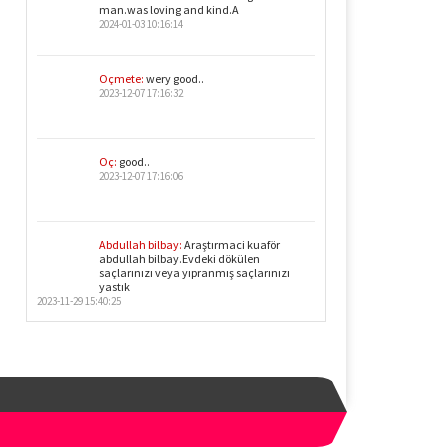
man.was loving and kind.A
2024-01-03 10:16:14
Oçmete:
wery good..
2023-12-07 17:16:32
Oç:
good..
2023-12-07 17:16:06
Abdullah bilbay:
Araştırmaci kuaför
abdullah bilbay.Evdeki dökülen
saçlarınızı veya yıpranmış saçlarınızı
yastık
2023-11-29 15:40:25