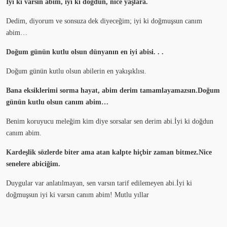
İyi ki varsın abim, iyi ki doğdun, nice yaşlara.
Dedim, diyorum ve sonsuza dek diyeceğim; iyi ki doğmuşsun canım
abim…
Doğum günün kutlu olsun dünyanın en iyi abisi. . .
Doğum günün kutlu olsun abilerin en yakışıklısı.
Bana eksiklerimi sorma hayat, abim derim tamamlayamazsın.Doğum
günün kutlu olsun canım abim…
Benim koruyucu meleğim kim diye sorsalar sen derim abi.İyi ki doğdun
canım abim.
Kardeşlik sözlerde biter ama atan kalpte hiçbir zaman bitmez.Nice
senelere abiciğim.
Duygular var anlatılmayan, sen varsın tarif edilemeyen abi.İyi ki
doğmuşsun iyi ki varsın canım abim! Mutlu yıllar