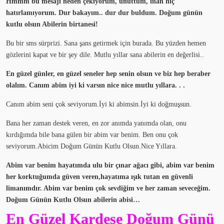
Hmmm bu mesajı neden çekiyorum, unuttum, inan hiç
hatırlamıyorum. Dur bakayım.. dur dur buldum. Doğum günün
kutlu olsun Abilerin birtanesi!
Bu bir sms sürprizi. Sana şans getirmek için burada. Bu yüzden hemen
gözlerini kapat ve bir şey dile. Mutlu yıllar sana abilerin en değerlisi..
En güzel günler, en güzel seneler hep senin olsun ve biz hep beraber
olalım. Canım abim iyi ki varsın nice nice mutlu yıllara. . .
Canım abim seni çok seviyorum.İyi ki abimsin.İyi ki doğmuşsun.
Bana her zaman destek veren, en zor anımda yanımda olan, onu
kırdığımda bile bana gülen bir abim var benim. Ben onu çok
seviyorum.Abicim Doğum Günün Kutlu Olsun.Nice Yıllara.
Abim var benim hayatımda ulu bir çınar ağacı gibi, abim var benim
her korktuğumda güven veren,hayatıma ışık tutan en güvenli
limanımdır. Abim var benim çok sevdiğim ve her zaman seveceğim.
Doğum Günün Kutlu Olsun abilerin abisi…
En Güzel Kardeşe Doğum Günü