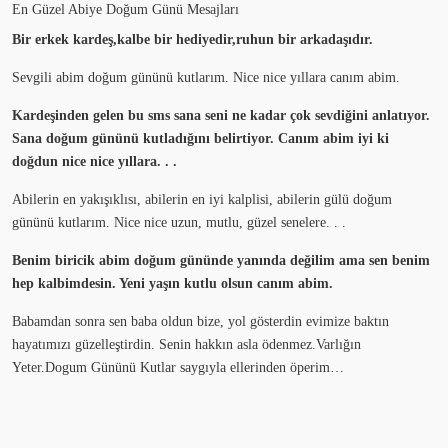
En Güzel Abiye Doğum Günü Mesajları
Bir erkek kardeş,kalbe bir hediyedir,ruhun bir arkadaşıdır.
Sevgili abim doğum gününü kutlarım. Nice nice yıllara canım abim.
Kardeşinden gelen bu sms sana seni ne kadar çok sevdiğini anlatıyor.
Sana doğum gününü kutladığını belirtiyor. Canım abim iyi ki
doğdun nice nice yıllara. . .
Abilerin en yakışıklısı, abilerin en iyi kalplisi, abilerin gülü doğum
gününü kutlarım. Nice nice uzun, mutlu, güzel senelere. . .
Benim biricik abim doğum gününde yanında değilim ama sen benim
hep kalbimdesin. Yeni yaşın kutlu olsun canım abim.
Babamdan sonra sen baba oldun bize, yol gösterdin evimize baktın
hayatımızı güzelleştirdin. Senin hakkın asla ödenmez.Varlığın
Yeter.Dogum Gününü Kutlar saygıyla ellerinden öperim…