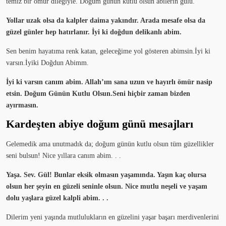
temiz bir ömür dileğiyle. Doğum günün kutlu olsun abilerin gülü.
Yollar uzak olsa da kalpler daima yakındır. Arada mesafe olsa da
güzel günler hep hatırlanır. İyi ki doğdun delikanlı abim.
Sen benim hayatıma renk katan, geleceğime yol gösteren abimsin.İyi ki
varsın.İyiki Doğdun Abimm.
İyi ki varsın canım abim. Allah’ım sana uzun ve hayırlı ömür nasip
etsin. Doğum Günün Kutlu Olsun.Seni hiçbir zaman bizden
ayırmasın.
Kardeşten abiye doğum günü mesajları
Gelemedik ama unutmadık da; doğum günün kutlu olsun tüm güzellikler
seni bulsun! Nice yıllara canım abim. . .
Yaşa. Sev. Gül! Bunlar eksik olmasın yaşamında. Yaşın kaç olursa
olsun her şeyin en güzeli seninle olsun. Nice mutlu neşeli ve yaşam
dolu yaşlara güzel kalpli abim. . .
Dilerim yeni yaşında mutlulukların en güzelini yaşar başarı merdivenlerini