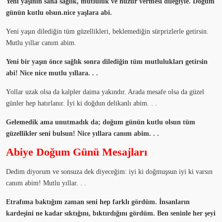
Yeni yaşının sana sağlık, mutluluk ve huzur vermesi dileğiyle. Doğum
günün kutlu olsun.nice yaşlara abi.
Yeni yaşın dilediğin tüm güzellikleri, beklemediğin sürprizlerle getirsin.
Mutlu yıllar canım abim.
Yeni bir yaşın önce sağlık sonra dilediğin tüm mutlulukları getirsin
abi! Nice nice mutlu yıllara. . .
Yollar uzak olsa da kalpler daima yakındır. Arada mesafe olsa da güzel
günler hep hatırlanır. İyi ki doğdun delikanlı abim. . .
Gelemedik ama unutmadık da; doğum günün kutlu olsun tüm
güzellikler seni bulsun! Nice yıllara canım abim. . .
Abiye Doğum Günü Mesajları
Dedim diyorum ve sonsuza dek diyeceğim: iyi ki doğmuşsun iyi ki varsın
canım abim! Mutlu yıllar. . .
Etrafıma baktığım zaman seni hep farklı gördüm. İnsanların
kardeşini ne kadar sıktığını, bıktırdığını gördüm. Ben seninle her şeyi