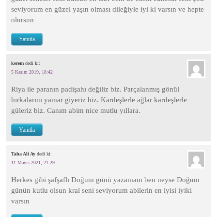
seviyorum en güzel yaşın olması dileğiyle iyi ki varsın ve hepte
olursun
Yanıtla
kerem
dedi ki:
5 Kasım 2019, 18:42
Riya ile paranın padişahı değiliz biz. Parçalanmış gönül
hırkalarını yamar giyeriz biz. Kardeşlerle ağlar kardeşlerle
güleriz biz. Canım abim nice mutlu yıllara.
Yanıtla
Taha Ali Ay
dedi ki:
11 Mayıs 2021, 21:29
Herkes gibi şafşaflı Doğum günü yazamam ben neyse Doğum
günün kutlu olsun kral seni seviyorum abilerin en iyisi iyiki
varsın