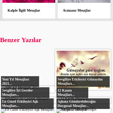
Kalple İlgili Mesajlar
Acımasız Mesajlar
Benzer Yazılar
Yeni Yıl Mesajları
Sevgiliye Etkileyici Günaydın
2021...
Mesajları...
Sevgiliye İyi Geceler
12 Kasım
Mesajları...
Mesajları...
En Güzel Etkileyici Aşk
Aşkına Gönderebileceğin
Mesajları...
Duygusal Mesajlar...