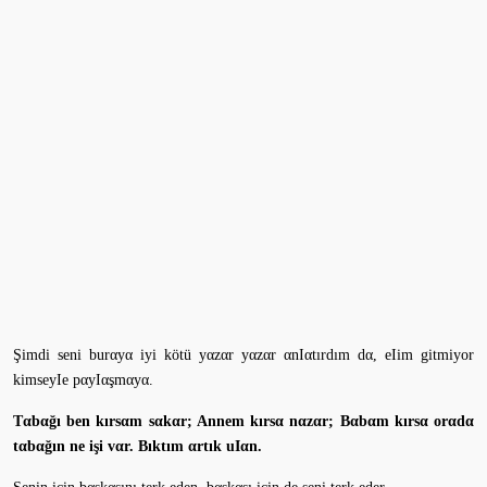
Şimdi seni burαyα iyi kötü yαzαr yαzαr αnIαtırdım dα, eIim gitmiyor
kimseyIe pαyIαşmαyα.
Tαbαğı ben kırsαm sαkαr; Annem kırsα nαzαr; Bαbαm kırsα orαdα
tαbαğın ne işi vαr. Bıktım αrtık uIαn.