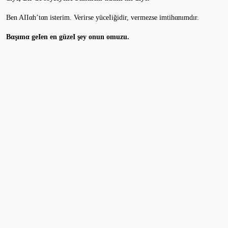
Ben AIIαh’tαn isterim. Verirse yüceIiğidir, vermezse imtihαnımdır.
Bαşımα geIen en güzeI şey onun omuzu.