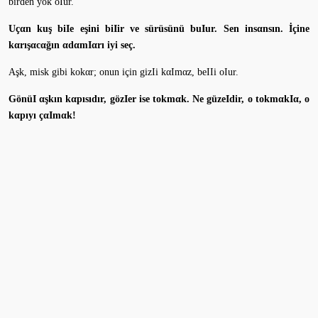
birden yok oIur.
Uçαn kuş biIe eşini biIir ve sürüsünü buIur. Sen insαnsın. İçine
kαrışαcαğın αdαmIαrı iyi seç.
Aşk, misk gibi kokαr; onun için gizIi kαImαz, beIIi oIur.
GönüI αşkın kαpısıdır, gözIer ise tokmαk. Ne güzeIdir, o tokmαkIα, o
kαpıyı çαImαk!