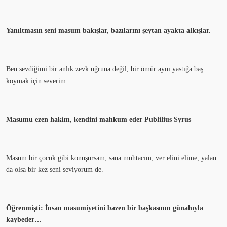
Yanıltmasın seni masum bakışlar, bazılarını şeytan ayakta alkışlar.
Ben sevdiğimi bir anlık zevk uğruna değil, bir ömür aynı yastığa baş
koymak için severim.
Masumu ezen hakim, kendini mahkum eder Publilius Syrus
Masum bir çocuk gibi konuşursam; sana muhtacım; ver elini elime, yalan
da olsa bir kez seni seviyorum de.
Öğrenmişti: İnsan masumiyetini bazen bir başkasının günahıyla
kaybeder…