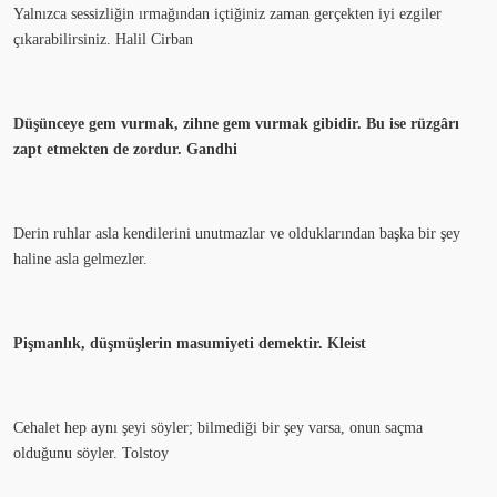
Yalnızca sessizliğin ırmağından içtiğiniz zaman gerçekten iyi ezgiler
çıkarabilirsiniz. Halil Cirban
Düşünceye gem vurmak, zihne gem vurmak gibidir. Bu ise rüzgârı
zapt etmekten de zordur. Gandhi
Derin ruhlar asla kendilerini unutmazlar ve olduklarından başka bir şey
haline asla gelmezler.
Pişmanlık, düşmüşlerin masumiyeti demektir. Kleist
Cehalet hep aynı şeyi söyler; bilmediği bir şey varsa, onun saçma
olduğunu söyler. Tolstoy