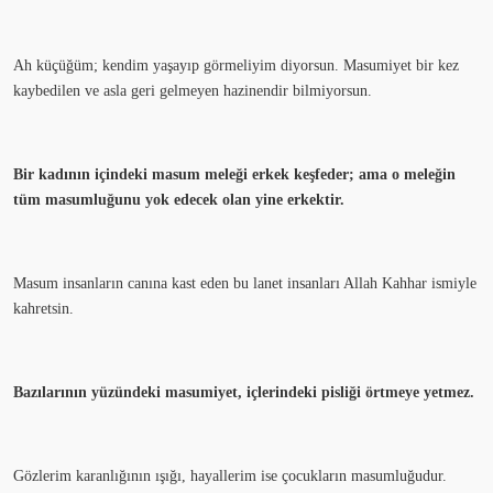
Ah küçüğüm; kendim yaşayıp görmeliyim diyorsun. Masumiyet bir kez
kaybedilen ve asla geri gelmeyen hazinendir bilmiyorsun.
Bir kadının içindeki masum meleği erkek keşfeder; ama o meleğin
tüm masumluğunu yok edecek olan yine erkektir.
Masum insanların canına kast eden bu lanet insanları Allah Kahhar ismiyle
kahretsin.
Bazılarının yüzündeki masumiyet, içlerindeki pisliği örtmeye yetmez.
Gözlerim karanlığının ışığı, hayallerim ise çocukların masumluğudur.