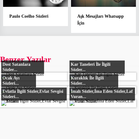
Paulo Coelho Sözleri
Aşk Mesajları Whatsapp
İçin
Benzer Yazılar
Dost Satanlara
Kar Taneleri İle İlgili
Sözler...
Sözler...
Ocak Ayı
Kuraklık İle İlgili
Sözleri...
Sözler...
Evlatla İlgili Sözler,Evlat Sevgisi
İmalı Sözler,İma Eden Sözler,Laf
Sözleri...
Vuran...