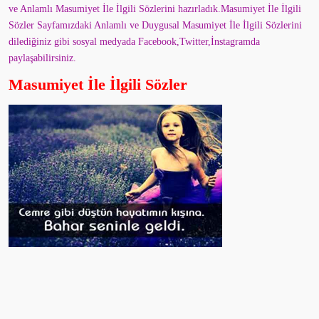
ve Anlamlı Masumiyet İle İlgili Sözlerini hazırladık.Masumiyet İle İlgili
Sözler Sayfamızdaki Anlamlı ve Duygusal Masumiyet İle İlgili Sözlerini
dilediğiniz gibi sosyal medyada Facebook,Twitter,İnstagramda
paylaşabilirsiniz.
Masumiyet İle İlgili Sözler