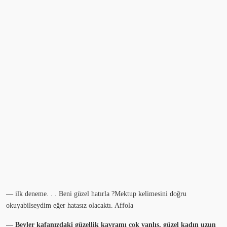
— ilk deneme. . . Beni güzel hatırla ?Mektup kelimesini doğru
okuyabilseydim eğer hatasız olacaktı. Affola
— Beyler kafanızdaki güzellik kavramı çok yanlış, güzel kadın uzun