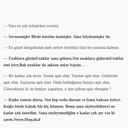
— Yara en çok iyileşirken acırmış
— Sevmemişler Birde üzerine üzmüşler. Ama büyütmüşler de.
— En güzel duygulardan dahi nefret ettirdiniz ulan bu yanınıza kalmaz.
— Uzaklara gittimUzaklar sana gelmez,Sen uzaklara gidersinUzaklar
seni ister,Bak uzaklar da aşktan anlar bayım. . .
— Bir kadını çok sevin. Sesine aşık olun. Yüzüne aşık olun. Gözlerine
aşık olun. Saçlarına aşık olun. Onda bulduğunuz huzura aşık olun.
Göreceksiniz ki siz bunları yaparken, o size çoktan aşık olmuştur.?
— Keşke zaman dursa. Sen hep orda dursan ve bana baksan öylece.
Keşke böyle kalsak biz hiç bitmese. Bunu sana söyleyebilmeyi ne
kadar çok isterdim. Sana söyleyemediğim o kadar çok şey var ki
zaten.Neyse.Hoşçakal