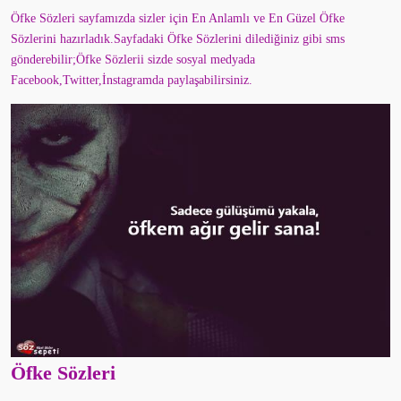
Öfke Sözleri sayfamızda sizler için En Anlamlı ve En Güzel Öfke
Sözlerini hazırladık.Sayfadaki Öfke Sözlerini dilediğiniz gibi sms
gönderebilir;Öfke Sözlerii sizde sosyal medyada
Facebook,Twitter,İnstagramda paylaşabilirsiniz.
Öfke Sözleri