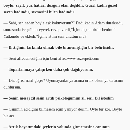
boylu, zayıf, yüz hatları düzgün olan değildir. Güzel kadın güzel
seven kadındır, sevmesini bilen kadındır.
— Sahi, sen neden böyle aşk kokuyorsun?” Dedi kadın.Adam duraksadı,
sonrasında ise gülümseyerek cevap verdi;“İçim dışım birdir benim.”
Yutkundu ve ekledi.“İçime attım seni unuttun mu?
— Bittiğinin farkında olmak bile bitmemişliğin bir belirtisidir.
— Seni affedemediğim için beni affet.www.sozsepeti.com
— Toparlanmaya çalışırken daha çok dağılıyorum.
— Diz ağrısı nasıl geçer? Uyumayanlar ya acıma ortak olsun ya da acımı
durdursun.
— Senin mesaj zil sesin artık psikoloğumun zil sesi. Bil istedim
— Canımın acıdığını bilmesem içim yanıyor derim. Öyle bir kor. Böyle
bir acı
— Artık hayatımdaki şeylerin yolunda gitmemesine canımın