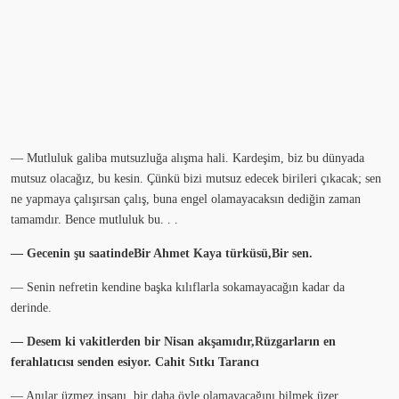
— Mutluluk galiba mutsuzluğa alışma hali. Kardeşim, biz bu dünyada
mutsuz olacağız, bu kesin. Çünkü bizi mutsuz edecek birileri çıkacak; sen
ne yapmaya çalışırsan çalış, buna engel olamayacaksın dediğin zaman
tamamdır. Bence mutluluk bu. . .
— Gecenin şu saatindeBir Ahmet Kaya türküsü,Bir sen.
— Senin nefretin kendine başka kılıflarla sokamayacağın kadar da
derinde.
— Desem ki vakitlerden bir Nisan akşamıdır,Rüzgarların en
ferahlatıcısı senden esiyor. Cahit Sıtkı Tarancı
— Anılar üzmez insanı, bir daha öyle olamayacağını bilmek üzer.