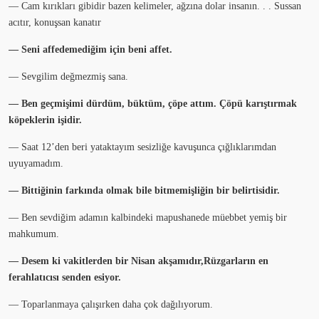
— Cam kırıkları gibidir bazen kelimeler, ağzına dolar insanın. . . Sussan
acıtır, konuşsan kanatır
— Seni affedemediğim için beni affet.
— Sevgilim değmezmiş sana.
— Ben geçmişimi dürdüm, büktüm, çöpe attım. Çöpü karıştırmak
köpeklerin işidir.
— Saat 12’den beri yataktayım sesizliğe kavuşunca çığlıklarımdan
uyuyamadım.
— Bittiğinin farkında olmak bile bitmemişliğin bir belirtisidir.
— Ben sevdiğim adamın kalbindeki mapushanede müebbet yemiş bir
mahkumum.
— Desem ki vakitlerden bir Nisan akşamıdır,Rüzgarların en
ferahlatıcısı senden esiyor.
— Toparlanmaya çalışırken daha çok dağılıyorum.