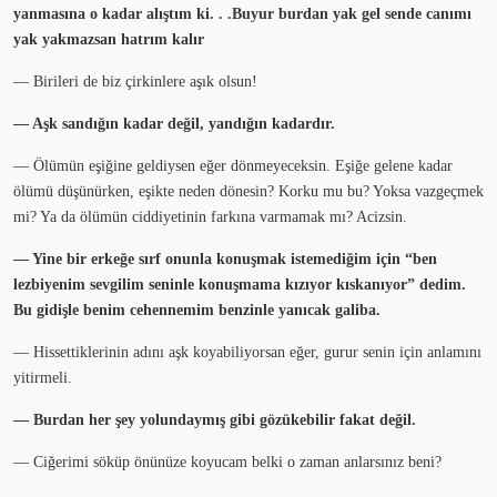
yanmasına o kadar alıştım ki. . .Buyur burdan yak gel sende canımı
yak yakmazsan hatrım kalır
— Birileri de biz çirkinlere aşık olsun!
— Aşk sandığın kadar değil, yandığın kadardır.
— Ölümün eşiğine geldiysen eğer dönmeyeceksin. Eşiğe gelene kadar
ölümü düşünürken, eşikte neden dönesin? Korku mu bu? Yoksa vazgeçmek
mi? Ya da ölümün ciddiyetinin farkına varmamak mı? Acizsin.
— Yine bir erkeğe sırf onunla konuşmak istemediğim için “ben
lezbiyenim sevgilim seninle konuşmama kızıyor kıskanıyor” dedim.
Bu gidişle benim cehennemim benzinle yanıcak galiba.
— Hissettiklerinin adını aşk koyabiliyorsan eğer, gurur senin için anlamını
yitirmeli.
— Burdan her şey yolundaymış gibi gözükebilir fakat değil.
— Ciğerimi söküp önünüze koyucam belki o zaman anlarsınız beni?