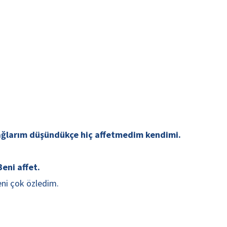
e ağlarım düşündükçe hiç affetmedim kendimi.
eni affet.
eni çok özledim.