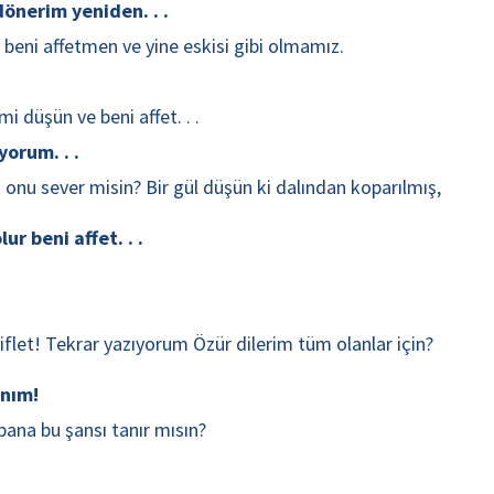
önerim yeniden. . .
 beni affetmen ve yine eskisi gibi olmamız.
 düşün ve beni affet. . .
orum. . .
a onu sever misin? Bir gül düşün ki dalından koparılmış,
r beni affet. . .
iflet! Tekrar yazıyorum Özür dilerim tüm olanlar için?
anım!
ana bu şansı tanır mısın?