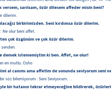
k versem, sarılsam, özür dilesem affeder misin beni?
r dilerim.
rılacağız birbirimizden. Seni kırdımsa özür dilerim.
Ne olur beni affet.
ten çok üzgünüm ve çok özür dilerim.
m senden.
e demek istememiştim ki ben. Affet, ne olur!
utan en mutlu. Osho
bimi al canımı ama affetim de sonunda seviyorum seni ne
r söz bilemiyorum : Seni Seviyorum. . .
yle bir hatanın tekrar etmeyeceğine bildirerek, özürler