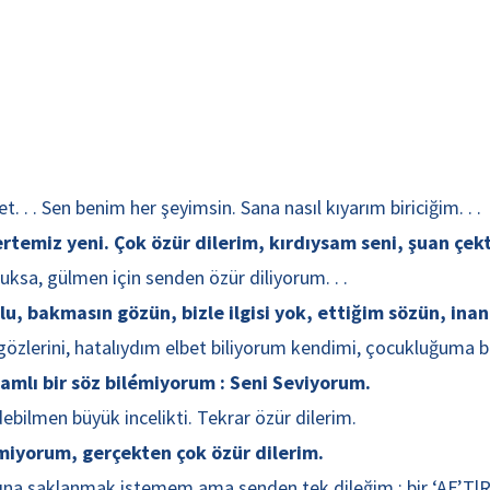
 . Sen benim her şeyimsin. Sana nasıl kıyarım biriciğim. . .
rtemiz yeni. Çok özür dilerim, kırdıysam seni, şuan çektiği
ksa, gülmen için senden özür diliyorum. . .
bakmasın gözün, bizle ilgisi yok, ettiğim sözün, inan ba
zlerini, hatalıydım elbet biliyorum kendimi, çocukluğuma bağ
mlı bir söz bilémiyorum : Seni Seviyorum.
bilmen büyük incelikti. Tekrar özür dilerim.
miyorum, gerçekten çok özür dilerim.
asına saklanmak istemem ama senden tek dileğim ; bir ‘AF’TlR