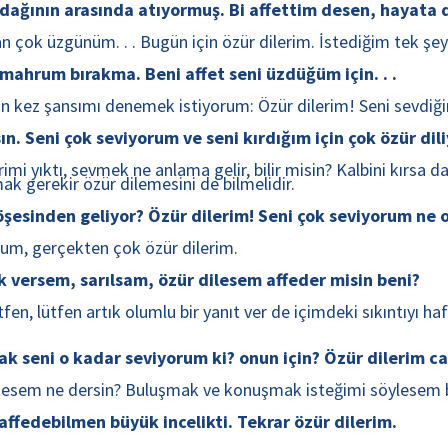
dağının arasında atıyormuş. Bi affettim desen, hayata d
 çok üzgünüm. . . Bugün için özür dilerim. İstediğim tek şey
mahrum bırakma. Beni affet seni üzdüğüm için. . .
 kez şansımı denemek istiyorum: Özür dilerim! Seni sevdiğimi
 Seni çok seviyorum ve seni kırdığım için çok özür diliy
mi yıktı, sevmek ne anlama gelir, bilir misin? Kalbini kırsa d
k gerekir özür dilemesini de bilmelidir.
öşesinden geliyor? Özür dilerim! Seni çok seviyorum ne olu
um, gerçekten çok özür dilerim.
k versem, sarılsam, özür dilesem affeder misin beni?
, lütfen artık olumlu bir yanıt ver de içimdeki sıkıntıyı haf
ak seni o kadar seviyorum ki? onun için? Özür dilerim c
stesem ne dersin? Buluşmak ve konuşmak isteğimi söylesem b
ffedebilmen büyük incelikti. Tekrar özür dilerim.