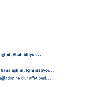
mi, Allah biliyor. . .
na aşkım, içim sızlıyor. . .
ladım ne olur affet beni. . .
.