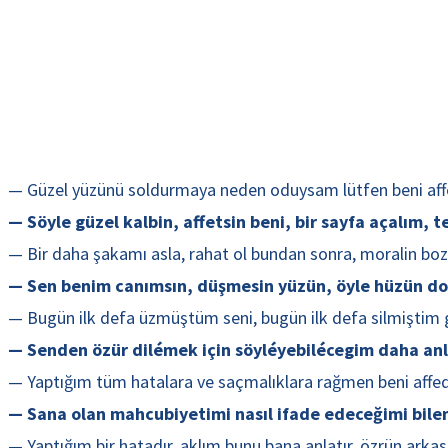
— Güzel yüzünü soldurmaya neden oduysam lütfen beni affet. .
— Söyle güzel kalbin, affetsin beni, bir sayfa açalım, te
— Bir daha şakamı asla, rahat ol bundan sonra, moralin bozu
— Sen benim canımsın, düşmesin yüzün, öyle hüzün dolu, 
— Bugün ilk defa üzmüştüm seni, bugün ilk defa silmiştim gö
— Senden özür dilémek için söyléyebilécegim daha anla
— Yaptığım tüm hatalara ve saçmalıklara rağmen beni affede
— Sana olan mahcubiyetimi nasıl ifade edeceğimi bile
— Yaptığım bir hatadır, aklım bunu bana anlatır, özrün ark