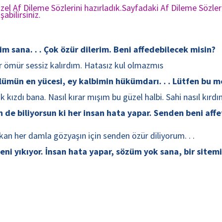
zel Af Dileme Sözlerini hazırladık.Sayfadaki Af Dileme Sözleri
bilirsiniz.
m sana. . . Çok özür dilerim. Beni affedebilecek misin?
ir ömür sessiz kalırdım. Hatasız kul olmazmıs
mün en yücesi, ey kalbimin hükümdarı. . . Lütfen bu mesaj
ızdı bana. Nasıl kırar mışım bu güzel halbi. Sahi nasıl kırdım
 de biliyorsun ki her insan hata yapar. Senden beni aff
n her damla gözyaşın için senden özür diliyorum. . .
i yıkıyor. İnsan hata yapar, sözüm yok sana, bir sitemin 