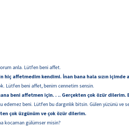
rum anla. Lütfen beni affet.
için hiç affetmedim kendimi. İnan bana hala sızın içimd
k. Lütfen beni affet, benim cennetim sensin.
na beni affetmen için. . .. Gerçekten çok özür dilerim. B
edemez beni. Lütfen bu dargınlık bitsin. Gülen yüzünü ve s
ten çok üzgünüm ve çok özür dilerim.
na kocaman gülümser misin?