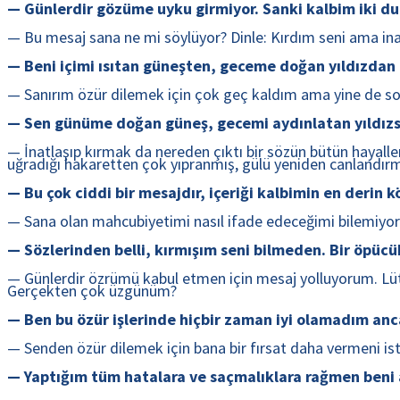
— Günlerdir gözüme uyku girmiyor. Sanki kalbim iki du
— Bu mesaj sana ne mi söylüyor? Dinle: Kırdım seni ama inan
— Beni içimi ısıtan güneşten, geceme doğan yıldızdan 
— Sanırım özür dilemek için çok geç kaldım ama yine de son
— Sen günüme doğan güneş, gecemi aydınlatan yıldızsın.
— İnatlaşıp kırmak da nereden çıktı bir sözün bütün hayalleri
uğradığı hakaretten çok yıpranmış, gülü yeniden canlandırma
— Bu çok ciddi bir mesajdır, içeriği kalbimin en derin k
— Sana olan mahcubiyetimi nasıl ifade edeceğimi bilemiyor
— Sözlerinden belli, kırmışım seni bilmeden. Bir öpücü
— Günlerdir özrümü kabul etmen için mesaj yolluyorum. Lütfen
Gerçekten çok üzgünüm?
— Ben bu özür işlerinde hiçbir zaman iyi olamadım anc
— Senden özür dilemek için bana bir fırsat daha vermeni i
— Yaptığım tüm hatalara ve saçmalıklara rağmen beni a