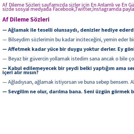
Af Dileme Sözleri sayfamızda sizler için En Anlamlı ve En Gü
sizde sosyal medyada Facebook,Twitter,İnstagramda paylaşa
Af Dileme Sözleri
— Ağlamak ile teselli olunsaydı, denizler hediye ederdi
— Bilseydim sözlerimin bu kadar inciteceğini, yemin eder b
— Affetmek kadar yüce bir duygu yoktur derler. Ey gönlü
— Beyaz bir güvercin yollamak istedim sana ancak o bile çok k
— Kabul edilemeyecek bir şeydi belki yaptığım ama sen
içeri alır mısın?
— Ağladıysan, ağlamak istiyorsan ve buna sebep bensem. Aka
— Sevgilim ne olur, darılma bana. Seni üzgün görmek ben