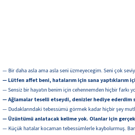
— Bir daha asla ama asla seni üzmeyecegim. Seni çok seviyo
— Lütfen affet beni, hatalarım için sana yaptıklarım 
— Sensiz bir hayatın benim için cehennemden hiçbir farkı yo
— Ağlamalar teselli etseydi, denizler hediye ederdim sa
— Dudaklarındaki tebessümü görmek kadar hiçbir şey mutlu 
— Üzüntümü anlatacak kelime yok. Olanlar için gerçek
— Küçük hatalar kocaman tebessümlerle kaybolurmuş. Ba