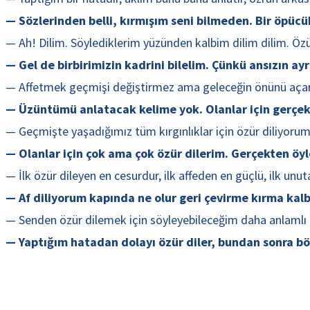
— Sözlerinden belli, kırmışım seni bilmeden. Bir öpücü
— Ah! Dilim. Söylediklerim yüzünden kalbim dilim dilim. Özü
— Gel de birbirimizin kadrini bilelim. Çünkü ansızın ay
— Affetmek geçmişi değiştirmez ama geleceğin önünü açar. 
— Üzüntümü anlatacak kelime yok. Olanlar için gerçek
— Geçmişte yaşadığımız tüm kırgınlıklar için özür diliyoru
— Olanlar için çok ama çok özür dilerim. Gerçekten öyl
— İlk özür dileyen en cesurdur, ilk affeden en güçlü, ilk un
— Af diliyorum kapında ne olur geri çevirme kırma kal
— Senden özür dilemek için söyleyebileceğim daha anlamlı bi
— Yaptığım hatadan dolayı özür diler, bundan sonra bö