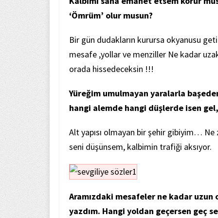
Kalbimi sana emanet etsem korur mus
‘Ömrüm’ olur musun?
Bir gün dudakların kurursa okyanusu getir
mesafe ,yollar ve menziller Ne kadar uzak
orada hissedeceksin !!!
Yüreğim umulmayan yaralarla başedeme
hangi alemde hangi düşlerde isen ge
Alt yapısı olmayan bir şehir gibiyim… N
seni düşünsem, kalbimin trafiği aksıyor.
Aramızdaki mesafeler ne kadar uzun o
yazdım. Hangi yoldan geçersen geç se