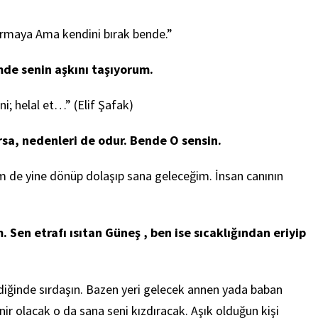
rmaya Ama kendini bırak bende.”
de senin aşkını taşıyorum.
i; helal et…” (Elif Şafak)
rsa, nedenleri de odur. Bende O sensin.
sem de yine dönüp dolaşıp sana geleceğim. İnsan canının
Sen etrafı ısıtan Güneş , ben ise sıcaklığından eriyip
ldiğinde sırdaşın. Bazen yeri gelecek annen yada baban
ir olacak o da sana seni kızdıracak. Aşık olduğun kişi