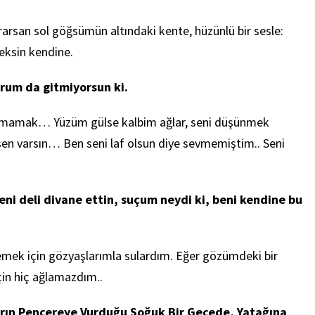
ğrarsan sol göğsümün altındaki kente, hüzünlü bir sesle:
eksin kendine.
orum da gitmiyorsun ki.
utamamak… Yüzüm gülse kalbim ağlar, seni düşünmek
en varsın… Ben seni laf olsun diye sevmemiştim.. Seni
ni deli divane ettin, suçum neydi ki, beni kendine bu
emek için gözyaşlarımla sulardım. Eğer gözümdeki bir
in hiç ağlamazdım..
rın Pencereye Vurduğu Soğuk Bir Gecede, Yatağına