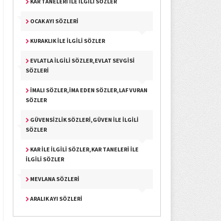
KAR TANELERI İLE İLGILI SÖZLER
OCAK AYI SÖZLERI
KURAKLIK İLE İLGILI SÖZLER
EVLATLA İLGILI SÖZLER,EVLAT SEVGISI
SÖZLERI
İMALI SÖZLER,İMA EDEN SÖZLER,LAF VURAN
SÖZLER
GÜVENSIZLIK SÖZLERI,GÜVEN İLE İLGILI
SÖZLER
KAR İLE İLGILI SÖZLER,KAR TANELERI İLE
İLGILI SÖZLER
MEVLANA SÖZLERI
ARALIK AYI SÖZLERI