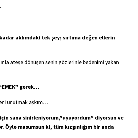
.
adar aklımdaki tek şey; sırtıma değen ellerin
adınIa ateşe dönüşen senin gözIerinIe bedenimi yakan
n “EMEK” gerek…
y seni unutmak aşkım…
için sana sinirleniyorum,”uyuyordum” diyorsun ve
r. Öyle masumsun ki, tüm kızgınlığım bir anda