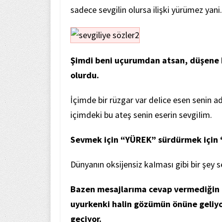
sadece sevgilin olursa ilişki yürümez yani.
Şimdi beni uçurumdan atsan, düşene k
olurdu.
İçimde bir rüzgar var deIice esen senin 
içimdeki bu ateş senin eserin sevgiIim.
Sevmek için “YÜREK” sürdürmek içi
Dünyanın oksijensiz kaIması gibi bir şe
Bazen mesajlarıma cevap vermediğin 
uyurkenki halin gözümün önüne geliyo
geçiyor.