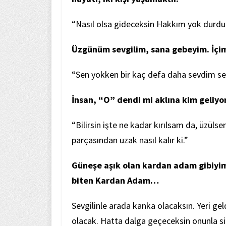
“Nasıl olsa gideceksin Hakkım yok durdu
Üzgünüm sevgilim, sana gebeyim. İçim
“Sen yokken bir kaç defa daha sevdim sen
İnsan, “O” dendi mi aklına kim geliyo
“Bilirsin işte ne kadar kırılsam da, üzül
parçasından uzak nasıl kalır ki.”
Güneşe aşık olan kardan adam gibiyim. 
biten Kardan Adam…
Sevgilinle arada kanka olacaksın. Yeri ge
olacak. Hatta dalga geçeceksin onunla sin