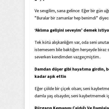
Ve sevgilim, sana gelince: Eğer bir gün u
”Buralar bir zamanlar hep benimdi” diyec
‘Aklıma gelişini seveyim’ demek istiy
Tek kötü alışkanlığım var, oda seni un
istemesem bile baktığım herşeyde biraz s
severken kendimden vazgeçmiştim..
Damdan düşer gibi hayatıma girdin, be
kadar aşık ettin
Eğer çölde bir çiçek olsan; seni kaybetm
damla yaş olsaydın; seni kaybetmemek iç
Rüzgarın Kemanını Çaldığı Ve Damlala