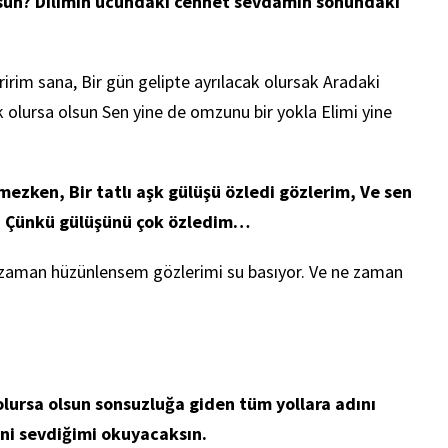
un? Dilimin ucundaki cennet sevdamın sonundaki
irim sana, Bir gün gelipte ayrılacak olursak Aradaki
 olursa olsun Sen yine de omzunu bir yokla Elimi yine
zken, Bir tatlı aşk gülüşü özledi gözlerim, Ve sen
l, Çünkü gülüşünü çok özledim…
e zaman hüzünlensem gözlerimi su basıyor. Ve ne zaman
lursa olsun sonsuzluğa giden tüm yollara adını
ni sevdiğimi okuyacaksın.