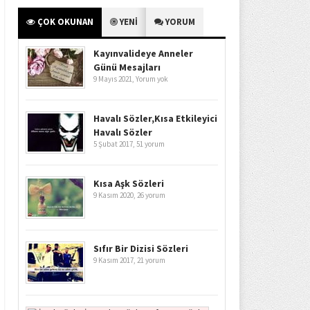
ÇOK OKUNAN
YENİ
YORUM
Kayınvalideye Anneler
Günü Mesajları
9 Mayıs 2021,
Yorum yok
Havalı Sözler,Kısa Etkileyici
Havalı Sözler
5 Şubat 2017,
51 yorum
Kısa Aşk Sözleri
9 Kasım 2020,
26 yorum
Sıfır Bir Dizisi Sözleri
9 Kasım 2017,
21 yorum