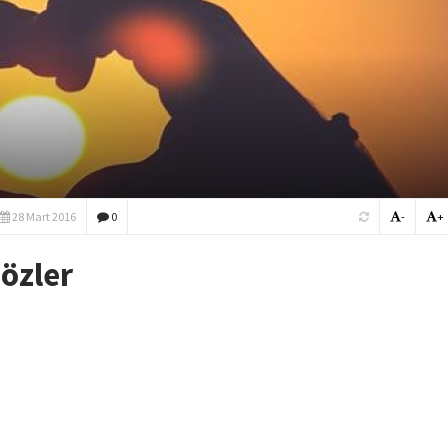
28 Mart 2016
0
-
+
özler