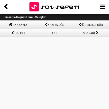
Romantik-Doğum-Günü-Mesajları
ANA SAYFA
YAZIYA DÖN
1. RESME DÖN
ÖNCEKİ
1 / 1
SONRAKİ