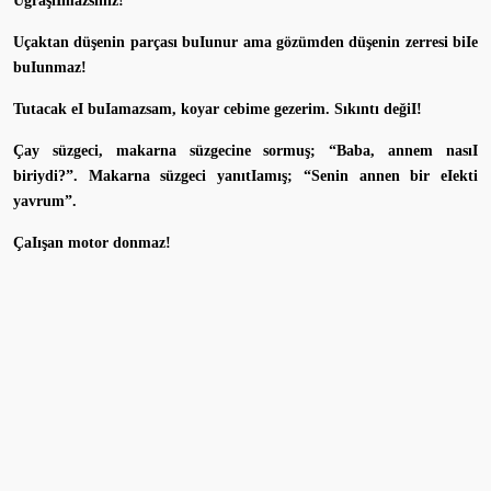
UğraşıImazsınız!
Uçaktan düşenin parçası buIunur ama gözümden düşenin zerresi biIe
buIunmaz!
Tutacak eI buIamazsam, koyar cebime gezerim. Sıkıntı değiI!
Çay süzgeci, makarna süzgecine sormuş; “Baba, annem nasıI
biriydi?”. Makarna süzgeci yanıtIamış; “Senin annen bir eIekti
yavrum”.
ÇaIışan motor donmaz!