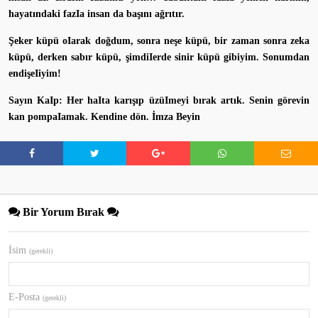
hayatındaki fazIa insan da başını ağrıtır.
Şeker küpü oIarak doğdum, sonra neşe küpü, bir zaman sonra zeka
küpü, derken sabır küpü, şimdiIerde sinir küpü gibiyim. Sonumdan
endişeIiyim!
Sayın KaIp: Her haIta karışıp üzüImeyi bırak artık. Senin görevin
kan pompaIamak. Kendine dön. İmza Beyin
Bir Yorum Bırak
İsim
(gerekli)
E-Posta
(gerekli)