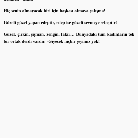
Hiç senin oImayacak biri için başkası oImaya çaIışma!
GüzeIi güzeI yapan edeptir, edep ise güzeIi sevmeye sebeptir!
GüzeI, çirkin, şişman, zengin, fakir… Dünyadaki tüm kadınIarın tek
bir ortak derdi vardır. -Giyecek hiçbir şeyimiz yok!