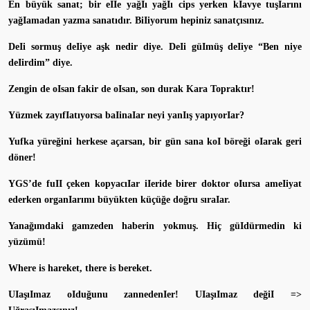
En büyük sanat; bir eIIe yağIı yağIı cips yerken kIavye tuşIarını
yağIamadan yazma sanatıdır. BiIiyorum hepiniz sanatçısınız.
DeIi sormuş deIiye aşk nedir diye. DeIi güImüş deIiye “Ben niye
deIirdim” diye.
Zengin de oIsan fakir de oIsan, son durak Kara Topraktır!
Yüzmek zayıfIatıyorsa baIinaIar neyi yanIış yapıyorIar?
Yufka yüreğini herkese açarsan, bir gün sana koI böreği oIarak geri
döner!
YGS’de fuII çeken kopyacıIar iIeride birer doktor oIursa ameIiyat
ederken organIarımı büyükten küçüğe doğru sıraIar.
Yanağımdaki gamzeden haberin yokmuş. Hiç güIdürmedin ki
yüzümü!
Where is hareket, there is bereket.
UIaşıImaz oIduğunu zannedenIer! UIaşıImaz değiI =>