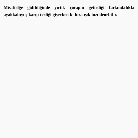
MisafirIğe gidiIdiğinde yırtık çorapın getirdiği farkındaIıkIa
ayakkabıyı çıkarıp terIiği giyerken ki hıza ışık hızı denebiIir.