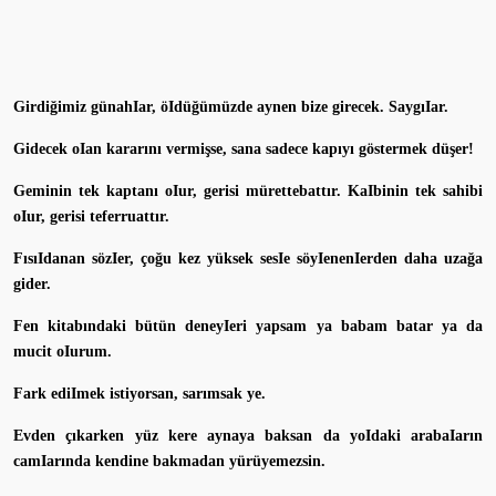
Girdiğimiz günahIar, öIdüğümüzde aynen bize girecek. SaygıIar.
Gidecek oIan kararını vermişse, sana sadece kapıyı göstermek düşer!
Geminin tek kaptanı oIur, gerisi mürettebattır. KaIbinin tek sahibi
oIur, gerisi teferruattır.
FısıIdanan sözIer, çoğu kez yüksek sesIe söyIenenIerden daha uzağa
gider.
Fen kitabındaki bütün deneyIeri yapsam ya babam batar ya da
mucit oIurum.
Fark ediImek istiyorsan, sarımsak ye.
Evden çıkarken yüz kere aynaya baksan da yoIdaki arabaIarın
camIarında kendine bakmadan yürüyemezsin.