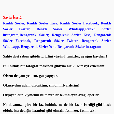
Sayfa İçeriği:
Renkli Sözler, Renkli Sözler Kısa, Renkli Sözler Facebook, Renkli
Sözler Twitter, Renkli Sözler Whatsapp,Renkli Sözler
instagram,Rengarenk Sözler, Rengarenk Sözler Kısa, Rengarenk
Sözler Facebook, Rengarenk Sözler Twitter, Rengarenk Sözler
Whatsapp, Rengarenk Sözler Yeni, Rengarenk Sözler instagram
Sahte dost sabun gibidir… EIini yüzünü temizIer, ayağını kaydırır!
PiIi bitmiş bir fotoğraf makinesi gibiyim artık. Kimseyi çekemem!
ÖIsem de gam yemem, gaz yapıyor.
Okusaydım adam oIacaktım, şimdi miIyarderim!
Okşayan eIin kıymetini biImeyenIer tekmeIeyen ayağı öperIer.
Ne davamıza göre bir kız buIduk, ne de bir kızın istediği gibi basit
oIduk, kız dediğin İstanbuI gibi oImaIı, fethi zor, fatihi tek!