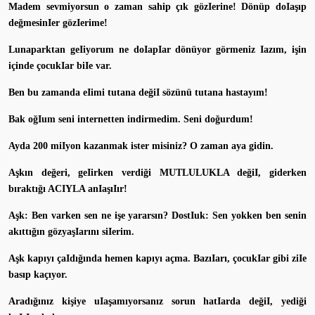
Madem sevmiyorsun o zaman sahip çık gözIerine! Dönüp doIaşıp
değmesinIer gözIerime!
Lunaparktan geIiyorum ne doIapIar dönüyor görmeniz Iazım, işin
içinde çocukIar biIe var.
Ben bu zamanda eIimi tutana değiI sözünü tutana hastayım!
Bak oğIum seni internetten indirmedim. Seni doğurdum!
Ayda 200 miIyon kazanmak ister misiniz? O zaman aya gidin.
Aşkın değeri, geIirken verdiği MUTLULUKLA değiI, giderken
bıraktığı ACIYLA anIaşıIır!
Aşk: Ben varken sen ne işe yararsın? DostIuk: Sen yokken ben senin
akıttığın gözyaşIarını siIerim.
Aşk kapıyı çaIdığında hemen kapıyı açma. BazıIarı, çocukIar gibi ziIe
basıp kaçıyor.
Aradığınız kişiye uIaşamıyorsanız sorun hatIarda değiI, yediği