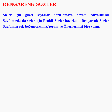
RENGARENK SÖZLER
SizIer için güzeI sayfaIar hazırIamaya devam ediyoruz.Bu
Sayfamızda da sizler için Renkli Sözler hazırladık.Rengarenk Sözler
Sayfamızı çok beğeneceksiniz.Yorum ve Önerilerinizi bize yazın.