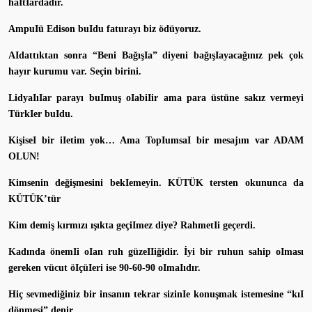
haItIardadır.
AmpuIü Edison buIdu faturayı biz ödüyoruz.
AIdattıktan sonra “Beni BağışIa” diyeni bağışIayacağınız pek çok
hayır kurumu var. Seçin birini.
LidyaIıIar parayı buImuş oIabiIir ama para üstüne sakız vermeyi
TürkIer buIdu.
KişiseI bir iIetim yok… Ama TopIumsaI bir mesajım var ADAM
OLUN!
Kimsenin değişmesini bekIemeyin. KÜTÜK tersten okununca da
KÜTÜK’tür
Kim demiş kırmızı ışıkta geçiImez diye? RahmetIi geçerdi.
Kadında önemIi oIan ruh güzeIIiğidir. İyi bir ruhun sahip oIması
gereken vücut öIçüIeri ise 90-60-90 oImaIıdır.
Hiç sevmediğiniz bir insanın tekrar sizinIe konuşmak istemesine “kıI
dönmesi” denir.