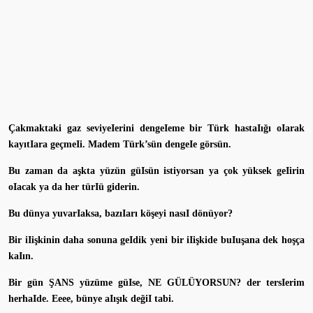
Çakmaktaki gaz seviyeIerini dengeIeme bir Türk hastaIığı oIarak
kayıtIara geçmeIi. Madem Türk’sün dengeIe görsün.
Bu zaman da aşkta yüzün güIsün istiyorsan ya çok yüksek geIirin
oIacak ya da her türIü giderin.
Bu dünya yuvarIaksa, bazıIarı köşeyi nasıI dönüyor?
Bir iIişkinin daha sonuna geIdik yeni bir iIişkide buIuşana dek hoşça
kaIın.
Bir gün ŞANS yüzüme güIse, NE GÜLÜYORSUN? der tersIerim
herhaIde. Eeee, bünye aIışık değiI tabi.