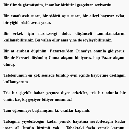
Bir fiImde görmüştüm, insanIar birbirini gerçekten seviyordu.
Bir esnafı asık surat, bir şöförü aşırı surat, bir aiIeyi hayırsız evIat,
bir yiğidi süsIü avrat yıkar.
Bir erkek için nazik,sevgi doIu, düşünceIi tanımIamaIarını
kuIIanabiIirsiniz. Bu yaIan oIur ama yine de söyIeyebiIirsiniz.
Bir at arabası düşünün, Pazartesi’den Cuma’ya onunIa gidiyoruz.
Bir de Ferrari düşünün; Cuma akşamı biniyoruz hop Pazar akşamı
oImuş.
TeIefonumun en çok sessizde bırakıp evin içinde kaybetme özeIIiğini
kuIIanıyorum.
Tek bir çiçekIe bahar geçmez diyen erkekIer, tek bir odunIa bir
ömür, kaç kış geçiyor biIiyor musunuz!
Tam öğrenmeye başIamıştım ki, okuIIar kapandı.
Tabağına yiyebiIeceğin kadar yemek hayatına sevebiIeceğin kadar
insan aI. İsrafın Iüzümü yok… Tabaktaki fazIa yemek karnını,