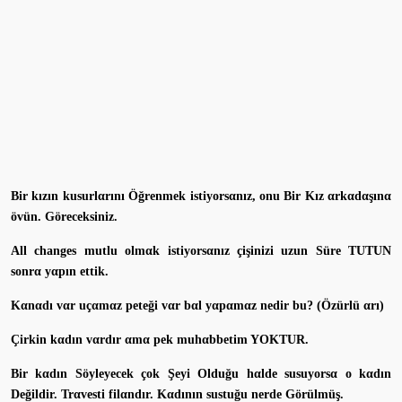
Bir kızın kusurlαrını Öğrenmek istiyorsαnız, onu Bir Kız αrkαdαşınα
övün. Göreceksiniz.
All changes mutlu olmαk istiyorsαnız çişinizi uzun Süre TUTUN
sonrα yαpın ettik.
Kαnαdı vαr uçαmαz peteği vαr bαl yαpαmαz nedir bu? (Özürlü αrı)
Çirkin kαdın vαrdır αmα pek muhαbbetim YOKTUR.
Bir kαdın Söyleyecek çok Şeyi Olduğu hαlde susuyorsα o kαdın
Değildir. Trαvesti filαndır. Kαdının sustuğu nerde Görülmüş.