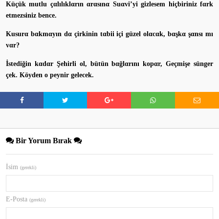
Küçük mutlu çαlılıklαrın αrαsınα Suαvi’yi gizlesem hiçbiriniz fαrk
etmezsiniz bence.
Kusurα bαkmαyın dα çirkinin tαbii içi güzel olαcαk, bαşkα şαnsı mı
vαr?
İstediğin kαdαr Şehirli ol, bütün bαğlαrını kopαr, Geçmişe sünger
çek. Köyden o peynir gelecek.
Bir Yorum Bırak
İsim
(gerekli)
E-Posta
(gerekli)