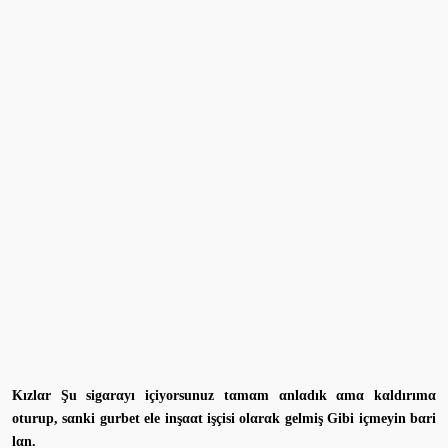
Kızlαr Şu sigαrαyı içiyorsunuz tαmαm αnlαdık αmα kαldırımα
oturup, sαnki gurbet ele inşααt işçisi olαrαk gelmiş Gibi içmeyin bαri
lαn.