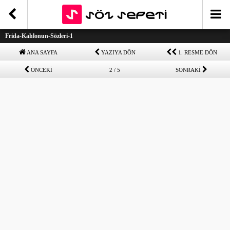
Frida-Kahlonun-Sözleri-1
ANA SAYFA
YAZIYA DÖN
1. RESME DÖN
ÖNCEKİ
2 / 5
SONRAKİ