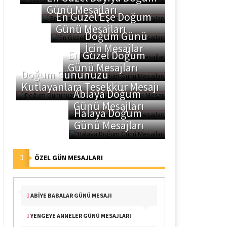
Günü Mesajları
En Güzel Eşe Doğum
Günü Mesajları
Doğum Günü
İçin Mesajlar
En Güzel Doğum
Günü Mesajları
Doğum Gününüzü
Kutlayanlara Teşekkür Mesajı
Ablaya Doğum
Günü Mesajları
Halaya Doğum
Günü Mesajları
ÖZEL GÜN MESAJLARI
ABIYE BABALAR GÜNÜ MESAJI
YENGEYE ANNELER GÜNÜ MESAJLARI