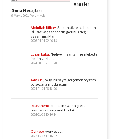
Anneler
Günü Mesajları
9 Mayıs 2021,
Yorum yok
Abdullah Bilbay:
Saçtan sözler #abdullah
BİLBAY Saç sadece dış görünüş değil;
yaşanmışlıkların,
2026-04-14 22:46:13
Ethan baba:
Nediyor insanlar memlekette
ismim var baba
2024-08-11 21:01:20
Adasu:
Çok iyi bir sayfa gerçekten teyzemi
bu sözlerle mutlu ettim
2024-01-24 06:18:26
Rose Ahern:
I think che was a great
man.was loving and kind.A
2024-01-03 10:16:14
Oçmete:
wery good..
2023-12-07 17:16:32