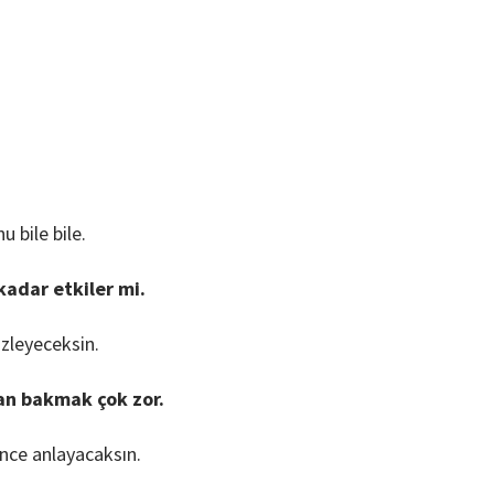
 bile bile.
adar etkiler mi.
özleyeceksin.
tan bakmak çok zor.
ince anlayacaksın.