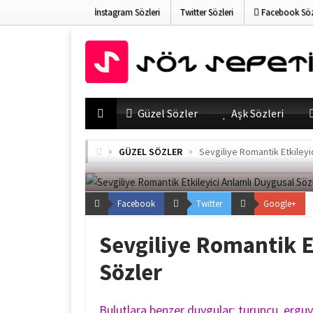
İnstagram Sözleri
Twitter Sözleri
Facebook Söz
Güzel Sözler
Aşk Sözleri
»
»
GÜZEL SÖZLER
Sevgiliye Romantik Etkileyi
Facebook
Twitter
Google+
Sevgiliye Romantik E
Sözler
Bulutlara benzer duygular: turuncu, erguv