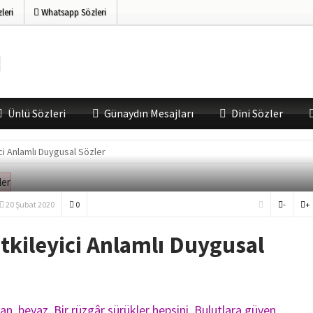
leri
Whatsapp Sözleri
Ünlü Sözleri
Günaydın Mesajları
Dini Sözler
ci Anlamlı Duygusal Sözler
20 Şubat 2020
0
-
+
tkileyici Anlamlı Duygusal
an, beyaz. Bir rüzgâr sürükler hepsini. Bulutlara güven