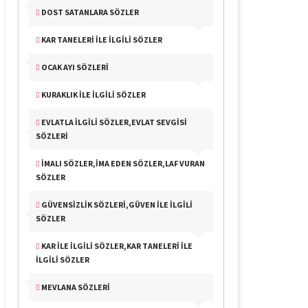
DOST SATANLARA SÖZLER
KAR TANELERI İLE İLGILI SÖZLER
OCAK AYI SÖZLERI
KURAKLIK İLE İLGILI SÖZLER
EVLATLA İLGILI SÖZLER,EVLAT SEVGISI
SÖZLERI
İMALI SÖZLER,İMA EDEN SÖZLER,LAF VURAN
SÖZLER
GÜVENSIZLIK SÖZLERI,GÜVEN İLE İLGILI
SÖZLER
KAR İLE İLGILI SÖZLER,KAR TANELERI İLE
İLGILI SÖZLER
MEVLANA SÖZLERI