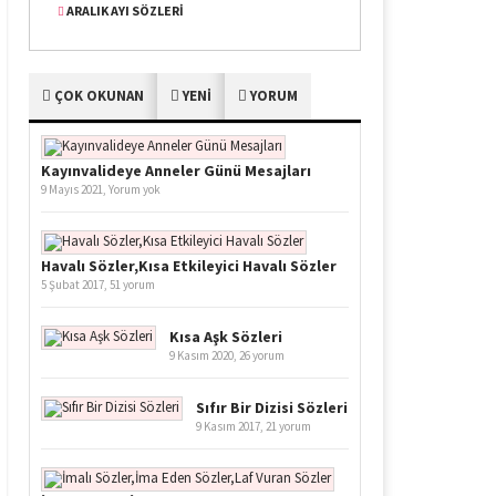
ARALIK AYI SÖZLERI
ÇOK OKUNAN
YENİ
YORUM
Kayınvalideye Anneler Günü Mesajları
9 Mayıs 2021,
Yorum yok
Havalı Sözler,Kısa Etkileyici Havalı Sözler
5 Şubat 2017,
51 yorum
Kısa Aşk Sözleri
9 Kasım 2020,
26 yorum
Sıfır Bir Dizisi Sözleri
9 Kasım 2017,
21 yorum