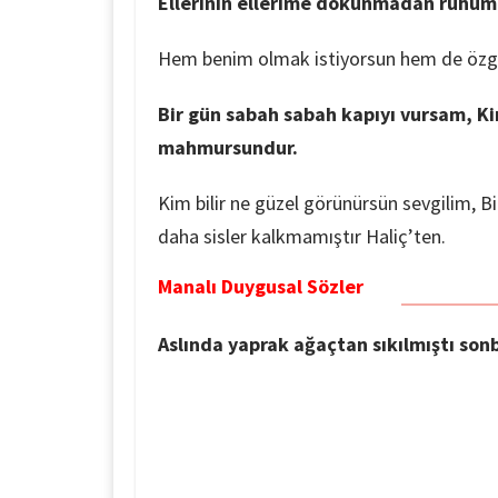
Ellerinin ellerime dokunmadan ruhum
Hem benim olmak istiyorsun hem de özgür
Bir gün sabah sabah kapıyı vursam, Kim
mahmursundur.
Kim bilir ne güzel görünürsün sevgilim, B
daha sisler kalkmamıştır Haliç’ten.
Manalı Duygusal Sözler
Aslında yaprak ağaçtan sıkılmıştı so