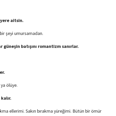
yere aitsin.
içbir şeyi umursamadan.
 güneşin batışını romantizm sanırlar.
er.
 ya ölüye.
kalır.
akma ellerimi. Sakın bırakma yüreğimi. Bütün bir ömür