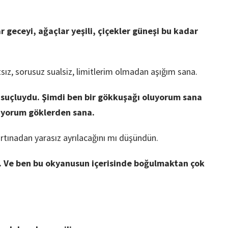
r geceyi, ağaçlar yeşili, çiçekler güneşi bu kadar
tsız, sorusuz sualsiz, limitlerim olmadan aşığım sana.
ep suçluydu. Şimdi ben bir gökkuşağı oluyorum sana
şıyorum göklerden sana.
ırtınadan yarasız ayrılacağını mı düşündün.
r. Ve ben bu okyanusun içerisinde boğulmaktan çok