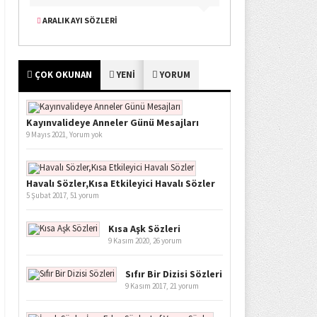
ARALIK AYI SÖZLERI
ÇOK OKUNAN
YENİ
YORUM
Kayınvalideye Anneler Günü Mesajları
9 Mayıs 2021,
Yorum yok
Havalı Sözler,Kısa Etkileyici Havalı Sözler
5 Şubat 2017,
51 yorum
Kısa Aşk Sözleri
9 Kasım 2020,
26 yorum
Sıfır Bir Dizisi Sözleri
9 Kasım 2017,
21 yorum