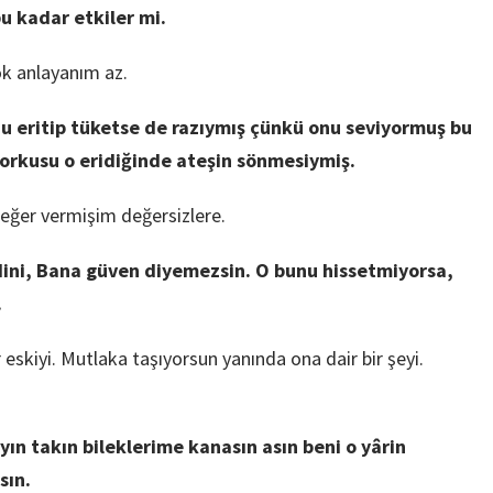
u kadar etkiler mi.
ok anlayanım az.
u eritip tüketse de razıymış çünkü onu seviyormuş bu
rkusu o eridiğinde ateşin sönmesiymiş.
ğer vermişim değersizlere.
dini, Bana güven diyemezsin. O bunu hissetmiyorsa,
.
kiyi. Mutlaka taşıyorsun yanında ona dair bir şeyi.
ayın takın bileklerime kanasın asın beni o yârin
sın.