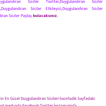
ygulandıran Sözler Twitter,Duygulandıran Sözler
Duygulandıran Sözler Etkileyici,Duygulandıran Sözler
dıran Sözler Paylaş
bulacaksınız.
in En Güzel Duygulandıran Sözleri hazırladık.Sayfadaki
sosyal medyada Facebook,Twitter,İnstagramda