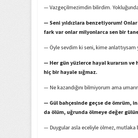
— Vazgeçilmezimdin bilirdim. Yokluğund
— Seni yıldızlara benzetiyorum! Onlar
fark var onlar milyonlarca sen bir tane
— Öyle sevdim ki seni, kime anlattıysam 
— Her gün yüzlerce hayal kurarsın ve h
hiç bir hayale sığmaz.
— Ne kazandığını bilmiyorum ama umarım
— Gül bahçesinde geçse de ömrüm, in
da ölüm, uğrunda ölmeye değer gülü
— Duygular asla eceliyle ölmez, mutlaka bir