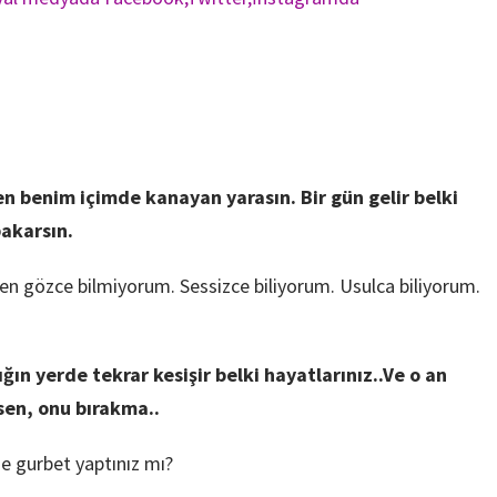
en benim içimde kanayan yarasın. Bir gün gelir belki
akarsın.
n gözce bilmiyorum. Sessizce biliyorum. Usulca biliyorum.
n yerde tekrar kesişir belki hayatlarınız..Ve o an
rsen, onu bırakma..
ze gurbet yaptınız mı?