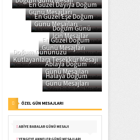
Doğum Günü Mesajı
En Güzel Dayıya Doğum
Günü Mesajları
En Güzel Eşe Doğum
Günü Mesajları
Doğum Günü
İçin Mesajlar
En Güzel Doğum
Günü Mesajları
Doğum Gününüzü
Kutlayanlara Teşekkür Mesajı
Ablaya Doğum
Günü Mesajları
Halaya Doğum
Günü Mesajları
ÖZEL GÜN MESAJLARI
ABIYE BABALAR GÜNÜ MESAJI
YENGEYE ANNELER GÜNÜ MESAJLARI