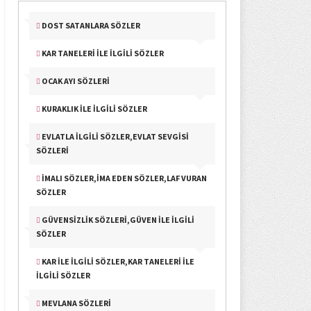
DOST SATANLARA SÖZLER
KAR TANELERI İLE İLGILI SÖZLER
OCAK AYI SÖZLERI
KURAKLIK İLE İLGILI SÖZLER
EVLATLA İLGILI SÖZLER,EVLAT SEVGISI
SÖZLERI
İMALI SÖZLER,İMA EDEN SÖZLER,LAF VURAN
SÖZLER
GÜVENSIZLIK SÖZLERI,GÜVEN İLE İLGILI
SÖZLER
KAR İLE İLGILI SÖZLER,KAR TANELERI İLE
İLGILI SÖZLER
MEVLANA SÖZLERI