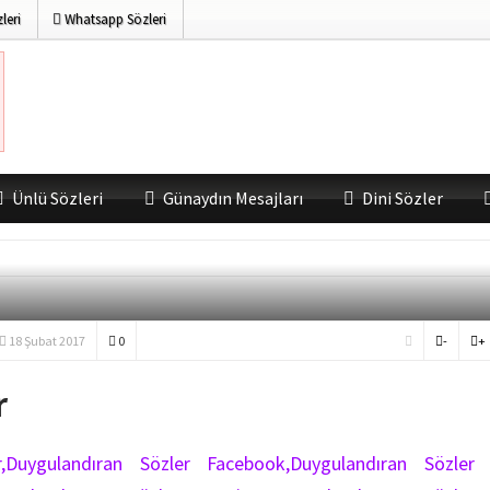
leri
Whatsapp Sözleri
Ünlü Sözleri
Günaydın Mesajları
Dini Sözler
18 Şubat 2017
0
-
+
r
r,Duygulandıran Sözler Facebook,Duygulandıran Sözler