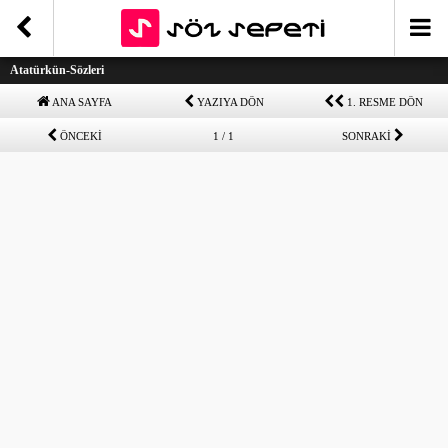
Atatürkün-Sözleri
ANA SAYFA
YAZIYA DÖN
1. RESME DÖN
ÖNCEKİ
1 / 1
SONRAKİ