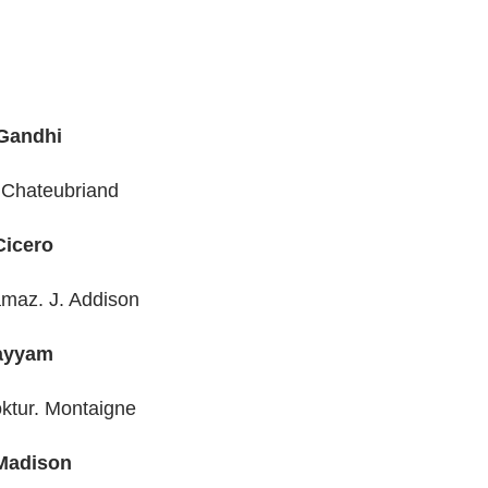
 Gandhi
. Chateubriand
 Cicero
amaz. J. Addison
Hayyam
oktur. Montaigne
 Madison