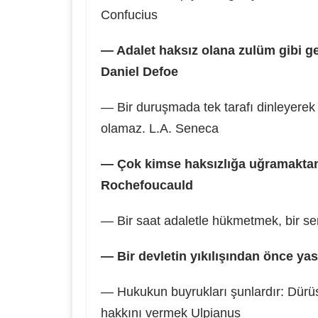
Confucius
— Adalet haksız olana zulüm gibi g
Daniel Defoe
— Bir duruşmada tek tarafı dinleyerek v
olamaz. L.A. Seneca
— Çok kimse haksızlığa uğramaktan k
Rochefoucauld
— Bir saat adaletle hükmetmek, bir sen
— Bir devletin yıkılışından önce yasa
— Hukukun buyrukları şunlardır: Dür
hakkını vermek Ulpianus