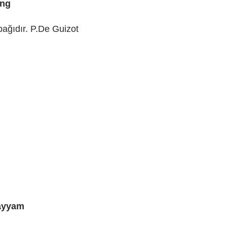
ıng
bağıdır. P.De Guizot
Hayyam