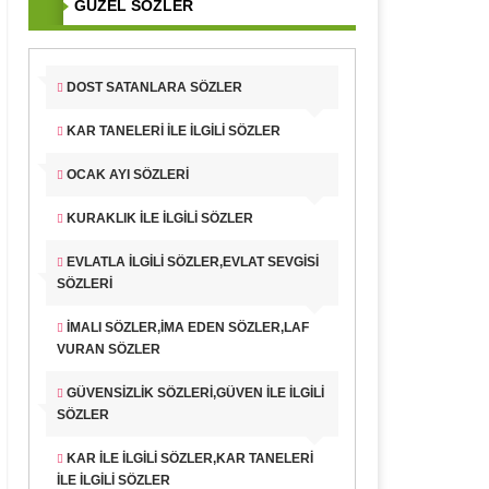
GÜZEL SÖZLER
DOST SATANLARA SÖZLER
KAR TANELERI İLE İLGILI SÖZLER
OCAK AYI SÖZLERI
KURAKLIK İLE İLGILI SÖZLER
EVLATLA İLGILI SÖZLER,EVLAT SEVGISI
SÖZLERI
İMALI SÖZLER,İMA EDEN SÖZLER,LAF
VURAN SÖZLER
GÜVENSIZLIK SÖZLERI,GÜVEN İLE İLGILI
SÖZLER
KAR İLE İLGILI SÖZLER,KAR TANELERI
İLE İLGILI SÖZLER