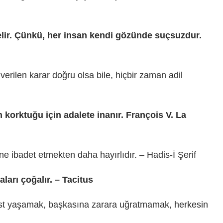
elir. Çünkü, her insan kendi gözünde suçsuzdur.
erilen karar doğru olsa bile, hiçbir zaman adil
orktuğu için adalete inanır. François V. La
e ibadet etmekten daha hayırlıdır. – Hadis-İ Şerif
ları çoğalır. – Tacitus
üst yaşamak, başkasına zarara uğratmamak, herkesin