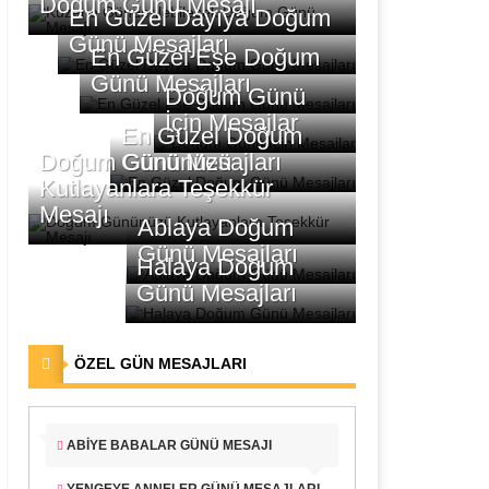
Doğum Günü Mesajı
En Güzel Dayıya Doğum
Günü Mesajları
En Güzel Eşe Doğum
Günü Mesajları
Doğum Günü
İçin Mesajlar
En Güzel Doğum
Doğum Gününüzü
Günü Mesajları
Kutlayanlara Teşekkür
Mesajı
Ablaya Doğum
Günü Mesajları
Halaya Doğum
Günü Mesajları
ÖZEL GÜN MESAJLARI
ABIYE BABALAR GÜNÜ MESAJI