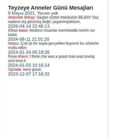
Teyzeye Anneler Günü Mesajları
9 Mayıs 2021,
Yorum yok
Abdullah Bilbay:
Saçtan sözler #abdullah BİLBAY Saç
sadece dış görünüş değil; yaşanmışlıkların,
2026-04-14 22:46:13
Ethan baba:
Nediyor insanlar memlekette ismim var
baba
2024-08-11 21:01:20
Adasu:
Çok iyi bir sayfa gerçekten teyzemi bu sözlerle
mutlu ettim
2024-01-24 06:18:26
Rose Ahern:
I think che was a great man.was loving
and kind.A
2024-01-03 10:16:14
Oçmete:
wery good..
2023-12-07 17:16:32