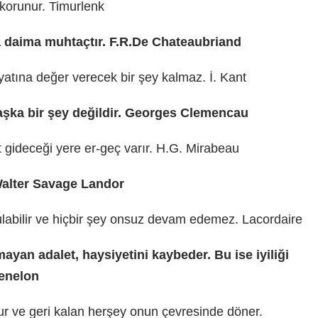
e korunur. Timurlenk
a daima muhtaçtır. F.R.De Chateaubriand
atına değer verecek bir şey kalmaz. İ. Kant
şka bir şey değildir. Georges Clemencau
at gideceği yere er-geç varır. H.G. Mirabeau
 Walter Savage Landor
labilir ve hiçbir şey onsuz devam edemez. Lacordaire
nmayan adalet, haysiyetini kaybeder. Bu ise iyiliği
Fenelon
rur ve geri kalan herşey onun çevresinde döner.