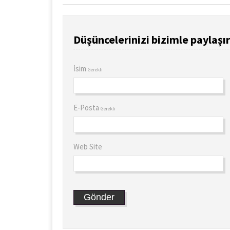
Düşüncelerinizi bizimle paylaşır
İsim
Gerekli
E-Posta
Gerekli
Web Site