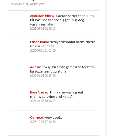
9 Mayıs 2021,
Yorum yok
Abdullah Bilbay:
Saçtan sözler #abdullah
BİLBAY Saç sadece dış görünüş değil;
yaşanmışlıkların,
2026-04-14 22:46:13
Ethan baba:
Nediyor insanlar memlekette
ismim var baba
2024-08-11 21:01:20
Adasu:
Çok iyi bir sayfa gerçekten teyzemi
bu sözlerle mutlu ettim
2024-01-24 06:18:26
Rose Ahern:
I think che was a great
man.was loving and kind.A
2024-01-03 10:16:14
Oçmete:
wery good..
2023-12-07 17:16:32