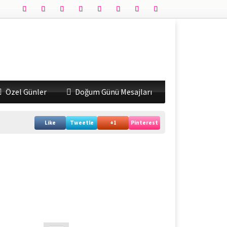
Özel Günler
Doğum Günü Mesajları
Like
Tweetle
+1
Pinterest