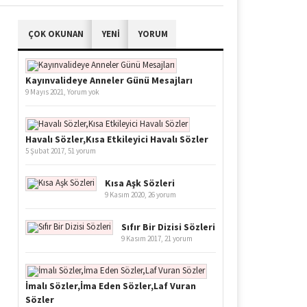
ÇOK OKUNAN
YENİ
YORUM
Kayınvalideye Anneler Günü Mesajları
9 Mayıs 2021,
Yorum yok
Havalı Sözler,Kısa Etkileyici Havalı Sözler
5 Şubat 2017,
51 yorum
Kısa Aşk Sözleri
9 Kasım 2020,
26 yorum
Sıfır Bir Dizisi Sözleri
9 Kasım 2017,
21 yorum
İmalı Sözler,İma Eden Sözler,Laf Vuran
Sözler