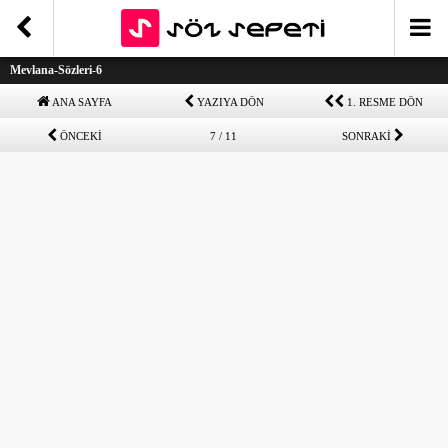
Mevlana-Sözleri-6
ANA SAYFA
YAZIYA DÖN
1. RESME DÖN
ÖNCEKİ
7 / 11
SONRAKİ