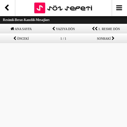
Resimli-Berat-Kandili-Mesajları
ANA SAYFA
YAZIYA DÖN
1. RESME DÖN
ÖNCEKİ
1 / 1
SONRAKİ