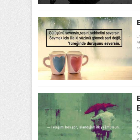
E
A
s
E
F
A
P