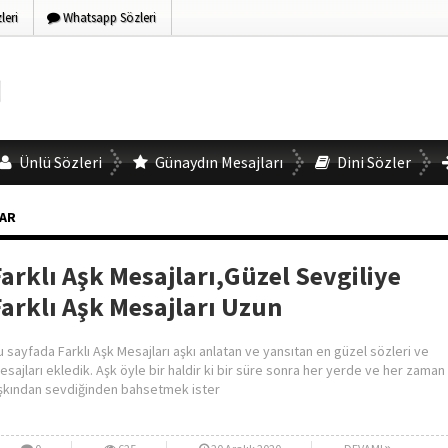
eri
Whatsapp Sözleri
Ünlü Sözleri
Günaydın Mesajları
Dini Sözler
LAR
Farklı Aşk Mesajları,Güzel Sevgiliye
Farklı Aşk Mesajları Uzun
u sayfada Farklı Aşk Mesajları aşkı anlatan ve yansıtan en güzel sözleri ve
esajları ekledik. Aşk öyle bir haldir ki bir süre sonra her yerde ve her zaman
şkından sevdiğinden bahsetmek ister