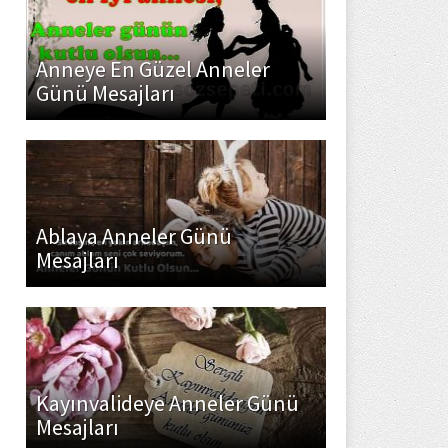
Anneye En Güzel Anneler
Günü Mesajları
Ablaya Anneler Günü
Mesajları
Kayınvalideye Anneler Günü
Mesajları