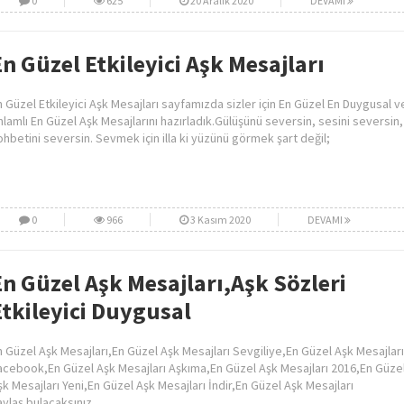
0
625
20 Aralık 2020
DEVAMI
En Güzel Etkileyici Aşk Mesajları
n Güzel Etkileyici Aşk Mesajları sayfamızda sizler için En Güzel En Duygusal v
nlamlı En Güzel Aşk Mesajlarını hazırladık.Gülüşünü seversin, sesini seversin,
ohbetini seversin. Sevmek için illa ki yüzünü görmek şart değil;
0
966
3 Kasım 2020
DEVAMI
En Güzel Aşk Mesajları,Aşk Sözleri
Etkileyici Duygusal
n Güzel Aşk Mesajları,En Güzel Aşk Mesajları Sevgiliye,En Güzel Aşk Mesajları
acebook,En Güzel Aşk Mesajları Aşkıma,En Güzel Aşk Mesajları 2016,En Güze
şk Mesajları Yeni,En Güzel Aşk Mesajları İndir,En Güzel Aşk Mesajları
aylaş bulacaksınız.