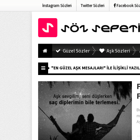
İnstagram Sözleri
Twitter Sözleri
Facebook Sözl
Güzel Sözler
Aşk Sözleri
"EN GÜZEL AŞK MESAJLARI" ILE İLIŞIKLI YAZI
B
m
A