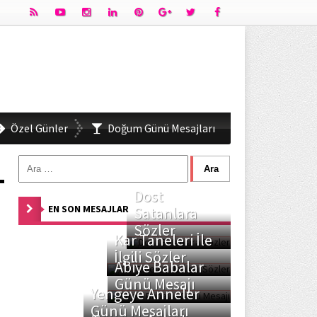
Özel Günler
Doğum Günü Mesajları
Dost
EN SON MESAJLAR
Satanlara
Sözler
Kar Taneleri İle
İlgili Sözler
Abiye Babalar
Günü Mesajı
Yengeye Anneler
Günü Mesajları