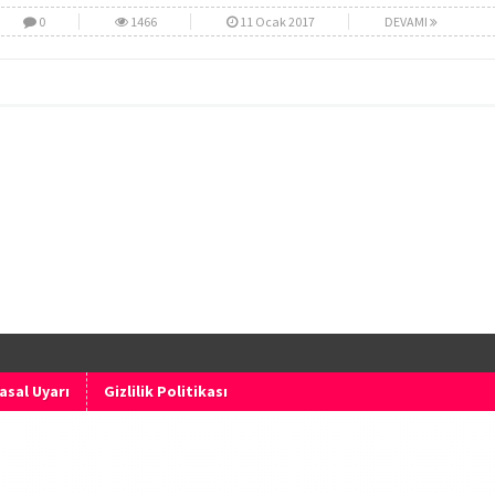
0
1466
11 Ocak 2017
DEVAMI
asal Uyarı
Gizlilik Politikası