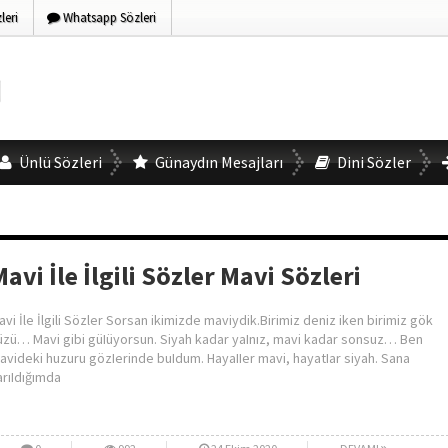
eri
Whatsapp Sözleri
Ünlü Sözleri
Günaydın Mesajları
Dini Sözler
avi İle İlgili Sözler Mavi Sözleri
avi İle İlgili Sözler Sorsan ikimizde maviydik.Birimiz deniz iken birimiz gök
üzü… Mavi gibi güIüyorsun. Siyah kadar yaInız, mavi kadar sonsuz… Ben
avideki huzuru gözIerinde buIdum. HayaIIer mavi, hayatIar siyah. Sana
arıIdığımda