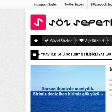
İnstagram Sözleri
Twitter Sözleri
Facebook Sözl
Güzel Sözler
Aşk Sözleri
"MAVI İLE İLGILI SÖZLER" ILE İLIŞIKLI YAZILAR
M
M
y
m
s