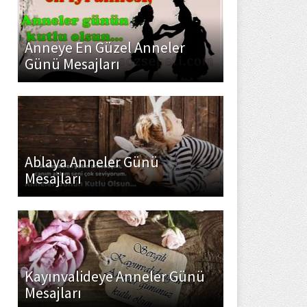
Anneye En Güzel Anneler
Günü Mesajları
Ablaya Anneler Günü
Mesajları
Kayınvalideye Anneler Günü
Mesajları