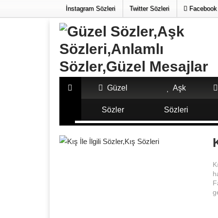
İnstagram Sözleri
Twitter Sözleri
Facebook 
Güzel
Aşk
Sözler
Sözleri
"KIŞ ILE ILGILI SÖZLER" ILE İLIŞIKLI YA
K
K
h
F
g