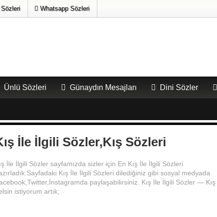
Sözleri
Whatsapp Sözleri
Ünlü Sözleri
Günaydın Mesajları
Dini Sözler
ZILAR
ış İle İlgili Sözler,Kış Sözleri
ış İle İlgili Sözler sayfamızda sizler için En Kış İle İlgili Sözleri
azırladık.Sayfadaki Kış İle İlgili Sözleri dilediğiniz gibi sosyal medyada
acebook,Twitter,İnstagramda paylaşabilirsiniz. Kış İle İlgili Sözler — Kış
elsin istiyorum artık;