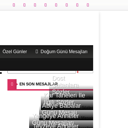
Özel Günler
Doğum Günü Mesajları
Dost
Satanlara
EN SON MESAJLAR
Sözler
Kar Taneleri İle
İlgili Sözler
Abiye Babalar
Günü Mesajı
Yengeye Anneler
Günü Mesajları
Teyzeye Anneler