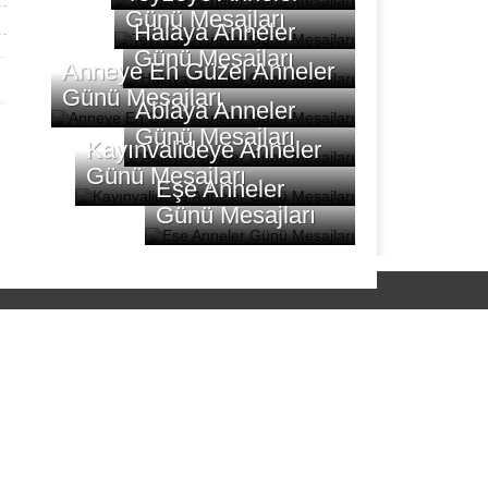
Günü Mesajları
Halaya Anneler
Günü Mesajları
Anneye En Güzel Anneler
Günü Mesajları
Ablaya Anneler
Günü Mesajları
Kayınvalideye Anneler
Günü Mesajları
Eşe Anneler
Günü Mesajları