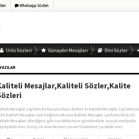
eri
Whatsapp Sözleri
Ünlü Sözleri
Günaydın Mesajları
Dini Sözler
 YAZILAR
aliteli Mesajlar,Kaliteli Sözler,Kalite
Sözleri
aliteli Mesajlar sayfamızla karşınızdayız.Eminiz ki Kaliteli Mesajlar sayfamızd
i En Kaliteli Mesajları çok beğeneceksiniz.Kaliteli Mesajlar sayfamızda ki En
aliteli Mesajları dilediğiniz gibi sevdiklerinize gönderebilir sosyal medyada
aylaşabilirsiniz.Görüş ve önerilerinizi yorum bölümüne yazabilirsiniz.