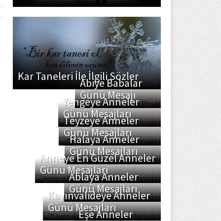
Kar Taneleri İle İlgili Sözler
Abiye Babalar
Günü Mesajı
Yengeye Anneler
Günü Mesajları
Teyzeye Anneler
Günü Mesajları
Halaya Anneler
Günü Mesajları
Anneye En Güzel Anneler
Günü Mesajları
Ablaya Anneler
Günü Mesajları
Kayınvalideye Anneler
Günü Mesajları
Eşe Anneler