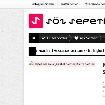
İnstagram Sözleri
Twitter Sözleri
Facebook Sözl
Güzel Sözler
Aşk Sözleri
"KALITELI MESAJLAR FACEBOOK" ILE İLIŞIKLI
K
K
k
K
p