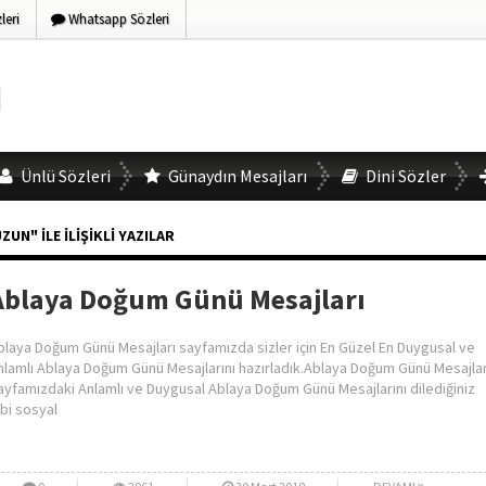
eri
Whatsapp Sözleri
Ünlü Sözleri
Günaydın Mesajları
Dini Sözler
N" ILE İLIŞIKLI YAZILAR
Ablaya Doğum Günü Mesajları
blaya Doğum Günü Mesajları sayfamızda sizler için En Güzel En Duygusal ve
nlamlı Ablaya Doğum Günü Mesajlarını hazırladık.Ablaya Doğum Günü Mesajlar
ayfamızdaki Anlamlı ve Duygusal Ablaya Doğum Günü Mesajlarını dilediğiniz
ibi sosyal