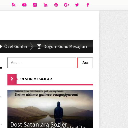
Özel Günler
Doğum Günü Mesajları
EN SON MESAJLAR
ı
Dost Satanlara Sözler