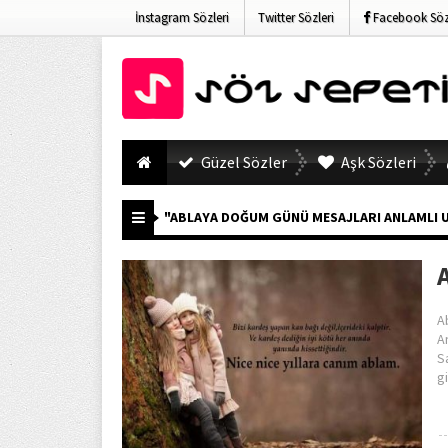
İnstagram Sözleri
Twitter Sözleri
Facebook Sözl
Güzel Sözler
Aşk Sözleri
"ABLAYA DOĞUM GÜNÜ MESAJLARI ANLAMLI UZU
A
A
S
g