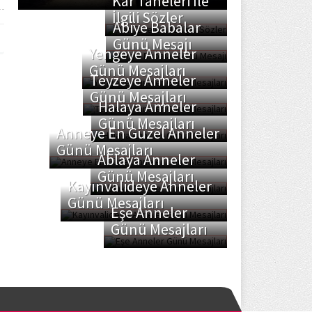
Kar Taneleri İle
İlgili Sözler
Abiye Babalar
Günü Mesajı
Yengeye Anneler
Günü Mesajları
Teyzeye Anneler
Günü Mesajları
Halaya Anneler
Günü Mesajları
Anneye En Güzel Anneler
Günü Mesajları
Ablaya Anneler
Günü Mesajları
Kayınvalideye Anneler
Günü Mesajları
Eşe Anneler
Günü Mesajları