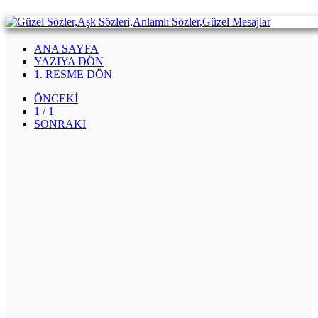
Sayko-Sözler
ANA SAYFA
YAZIYA DÖN
1. RESME DÖN
ÖNCEKİ
1 / 1
SONRAKİ