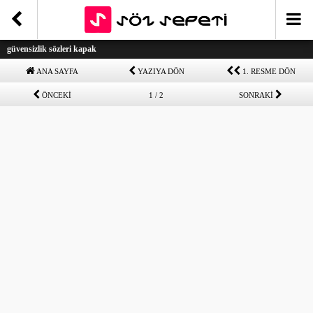
güvensizlik sözleri kapak
ANA SAYFA
YAZIYA DÖN
1. RESME DÖN
ÖNCEKİ
1 / 2
SONRAKİ