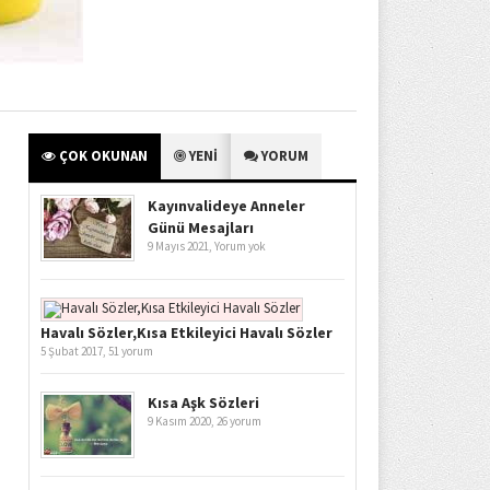
ÇOK OKUNAN
YENİ
YORUM
Kayınvalideye Anneler
Günü Mesajları
9 Mayıs 2021,
Yorum yok
Havalı Sözler,Kısa Etkileyici Havalı Sözler
5 Şubat 2017,
51 yorum
Kısa Aşk Sözleri
9 Kasım 2020,
26 yorum