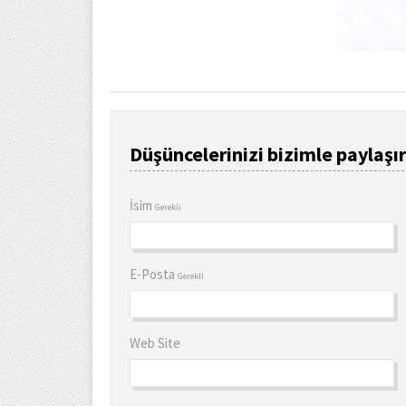
Düşüncelerinizi bizimle paylaşır
İsim
Gerekli
E-Posta
Gerekli
Web Site