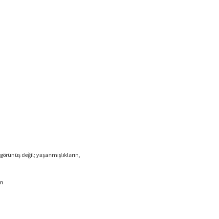
görünüş değil; yaşanmışlıkların,
im