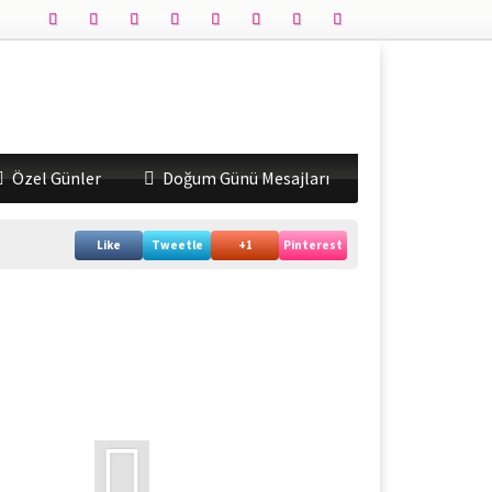
Özel Günler
Doğum Günü Mesajları
Like
Tweetle
+1
Pinterest