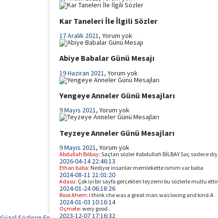
Kar Taneleri İle İlgili Sözler
17 Aralık 2021,
Yorum yok
Abiye Babalar Günü Mesajı
19 Haziran 2021,
Yorum yok
Yengeye Anneler Günü Mesajları
9 Mayıs 2021,
Yorum yok
Teyzeye Anneler Günü Mesajları
9 Mayıs 2021,
Yorum yok
Abdullah Bilbay:
Saçtan sözler #abdullah BİLBAY Saç sadece dış 
2026-04-14 22:46:13
Ethan baba:
Nediyor insanlar memlekette ismim var baba
2024-08-11 21:01:20
Adasu:
Çok iyi bir sayfa gerçekten teyzemi bu sözlerle mutlu ett
2024-01-24 06:18:26
Rose Ahern:
I think che was a great man.was loving and kind.A
2024-01-03 10:16:14
Oçmete:
wery good..
2023-12-07 17:16:32
Güzel Sözlerin En Güzel Adresi...