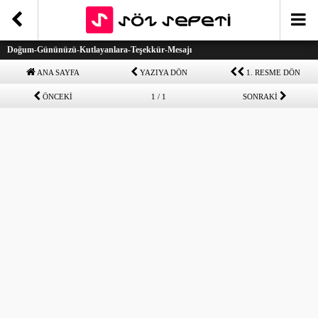
Doğum-Gününüzü-Kutlayanlara-Teşekkür-Mesajı
ANA SAYFA
YAZIYA DÖN
1. RESME DÖN
ÖNCEKİ
1 / 1
SONRAKİ